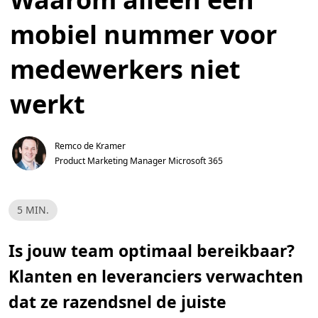
mobiel nummer voor
medewerkers niet
werkt
Remco de Kramer
Product Marketing Manager Microsoft 365
L
5 MIN.
e
e
s
t
Is jouw team optimaal bereikbaar?
i
j
Klanten en leveranciers verwachten
d
,
5
dat ze razendsnel de juiste
m
i