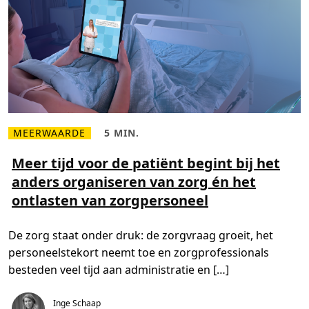
MEERWAARDE
5 MIN.
L
L
e
e
e
e
Meer tijd voor de patiënt begint bij het
s
s
anders organiseren van zorg én het
m
t
e
i
ontlasten van zorgpersoneel
e
j
r
d
o
,
v
5
De zorg staat onder druk: de zorgvraag groeit, het
e
m
r
i
personeelstekort neemt toe en zorgprofessionals
M
n
e
.
besteden veel tijd aan administratie en […]
e
r
t
Inge Schaap
i