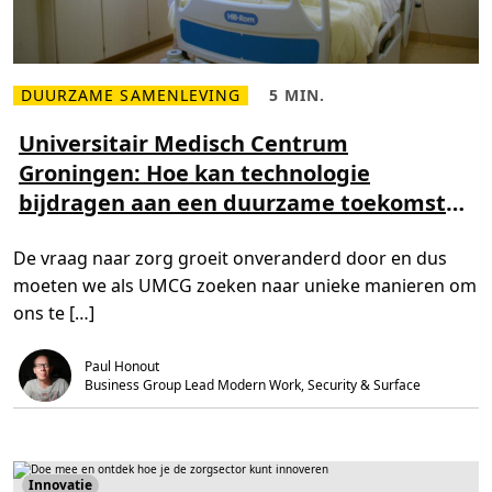
ë
l
e
R
e
v
DUURZAME SAMENLEVING
5 MIN.
L
L
o
e
e
l
e
e
Universitair Medisch Centrum
u
s
s
t
Groningen: Hoe kan technologie
m
t
i
e
i
e
bijdragen aan een duurzame toekomst
e
j
o
r
d
p
van gezondheid?
o
,
d
v
5
e
De vraag naar zorg groeit onveranderd door en dus
e
m
g
r
i
e
moeten we als UMCG zoeken naar unieke manieren om
U
n
z
n
.
o
ons te […]
i
n
v
d
e
h
Paul Honout
r
e
s
Business Group Lead Modern Work, Security & Surface
i
i
d
t
s
a
z
i
o
r
r
M
g
Innovatie
e