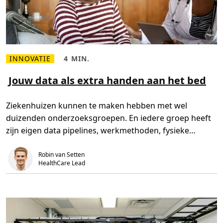
b
e
r
a
a
n
v
a
l
INNOVATIE
4 MIN.
L
L
l
e
e
e
e
e
Jouw data als extra handen aan het bed
n
s
s
a
m
t
f
e
i
?
Ziekenhuizen kunnen te maken hebben met wel
e
j
r
d
duizenden onderzoeksgroepen. En iedere groep heeft
o
,
v
4
zijn eigen data pipelines, werkmethoden, fysieke
e
m
r
i
werkplek […]
J
n
o
.
Robin van Setten
u
HealthCare Lead
w
d
a
t
a
a
l
s