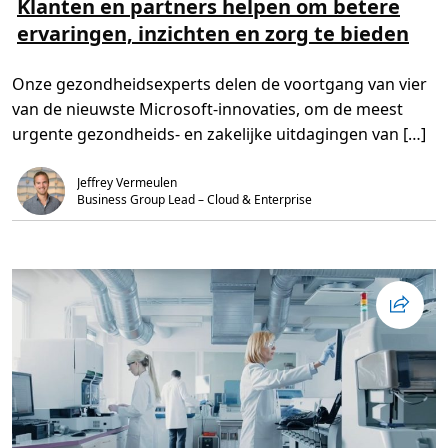
Klanten en partners helpen om betere
e
s
s
ervaringen, inzichten en zorg te bieden
m
b
e
o
e
t
r
s
Onze gezondheidsexperts delen de voortgang van vier
o
g
v
e
van de nieuwste Microsoft-innovaties, om de meest
e
b
r
r
urgente gezondheids- en zakelijke uitdagingen van […]
K
u
l
i
a
k
Jeffrey Vermeulen
n
e
t
n
Business Group Lead – Cloud & Enterprise
e
o
n
m
e
C
n
O
p
V
a
I
r
D
t
-
n
1
e
9
r
t
s
e
h
b
e
e
l
s
p
t
e
r
n