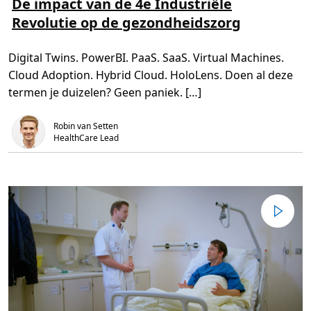
De impact van de 4e Industriële
s
s
Revolutie op de gezondheidszorg
m
t
e
i
e
j
r
d
Digital Twins. PowerBI. PaaS. SaaS. Virtual Machines.
o
,
v
4
Cloud Adoption. Hybrid Cloud. HoloLens. Doen al deze
e
m
r
i
termen je duizelen? Geen paniek. […]
D
n
e
.
i
Robin van Setten
m
p
HealthCare Lead
a
c
t
v
a
n
d
e
4
e
I
n
d
u
s
t
r
i