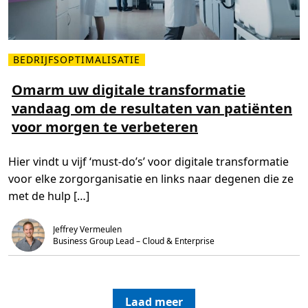
i
o
j
m
d
b
e
e
n
t
e
BEDRIJFSOPTIMALISATIE
L
r
e
e
e
Omarm uw digitale transformatie
e
s
r
vandaag om de resultaten van patiënten
m
v
e
a
voor morgen te verbeteren
e
r
r
i
o
n
v
g
Hier vindt u vijf ‘must-do’s’ voor digitale transformatie
e
e
r
n
voor elke zorgorganisatie en links naar degenen die ze
O
,
m
i
met de hulp […]
a
n
r
z
m
i
Jeffrey Vermeulen
u
c
w
Business Group Lead – Cloud & Enterprise
h
d
t
i
e
g
n
i
e
t
n
a
z
Laad meer
l
o