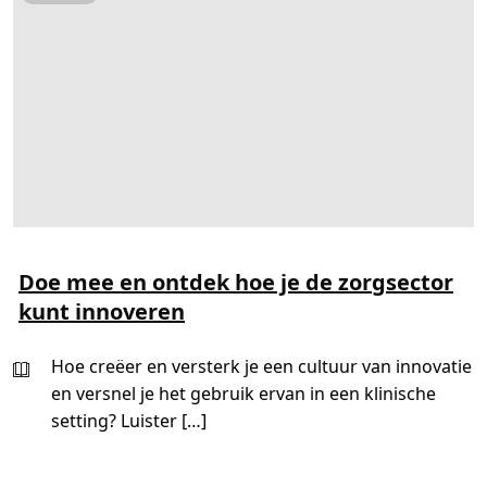
d
i
s
c
h
C
e
n
t
r
u
m
G
r
o
n
i
n
Doe mee en ontdek hoe je de zorgsector
g
e
kunt innoveren
n
:
H
Hoe creëer en versterk je een cultuur van innovatie
o
e
en versnel je het gebruik ervan in een klinische
k
a
setting? Luister […]
n
t
e
c
h