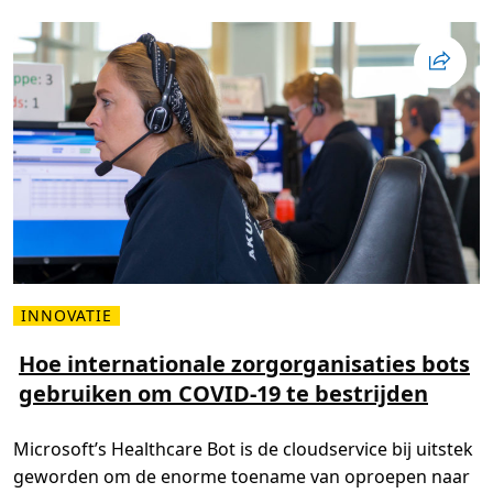
n
o
l
o
g
i
e
b
i
j
d
r
a
g
e
n
a
a
n
e
INNOVATIE
e
L
n
e
d
e
Hoe internationale zorgorganisaties bots
u
s
u
gebruiken om COVID-19 te bestrijden
m
r
e
z
e
a
r
m
Microsoft’s Healthcare Bot is de cloudservice bij uitstek
o
e
v
geworden om de enorme toename van oproepen naar
t
e
o