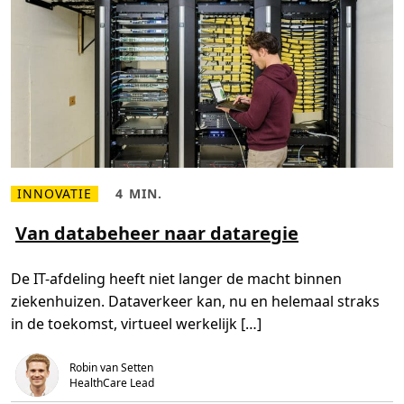
e
x
t
r
a
h
a
n
d
e
n
a
a
n
h
e
INNOVATIE
4 MIN.
L
L
t
e
e
b
e
e
Van databeheer naar dataregie
e
s
s
d
m
t
e
i
De IT-afdeling heeft niet langer de macht binnen
e
j
r
d
ziekenhuizen. Dataverkeer kan, nu en helemaal straks
o
,
v
4
in de toekomst, virtueel werkelijk […]
e
m
r
i
V
n
a
.
Robin van Setten
n
HealthCare Lead
d
a