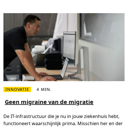
t
a
b
e
h
e
e
r
n
a
a
r
d
a
t
a
r
e
g
i
e
INNOVATIE
4 MIN.
L
L
e
e
e
e
Geen migraine van de migratie
s
s
m
t
e
i
De IT-infrastructuur die je nu in jouw ziekenhuis hebt,
e
j
r
d
functioneert waarschijnlijk prima. Misschien her en der
o
,
v
4