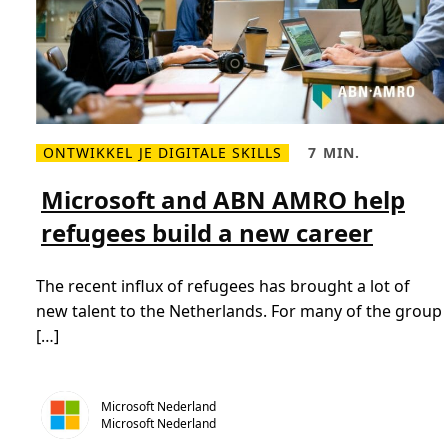
y
O
m
a
r
e
n
A
l
i
ONTWIKKEL JE DIGITALE SKILLS
7 MIN.
L
L
e
e
e
e
Microsoft and ABN AMRO help
s
s
m
t
refugees build a new career
e
i
e
j
r
d
o
,
The recent influx of refugees has brought a lot of
v
7
e
m
new talent to the Netherlands. For many of the group
r
i
M
n
[…]
i
.
c
r
o
s
Microsoft Nederland
o
Microsoft Nederland
f
t