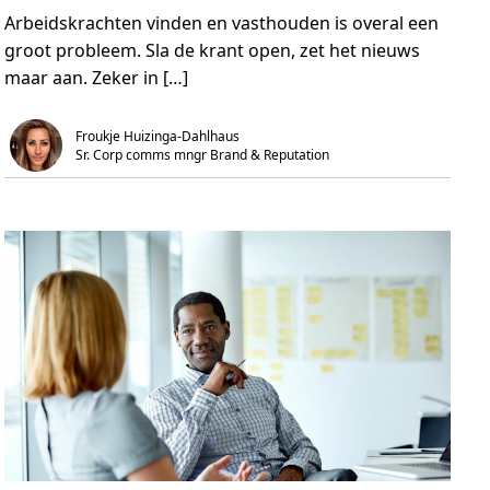
e
m
n
Arbeidskrachten vinden en vasthouden is overal een
r
i
t
N
n
groot probleem. Sla de krant open, zet het nieuws
e
.
d
maar aan. Zeker in […]
e
r
l
a
Froukje Huizinga-Dahlhaus
n
Sr. Corp comms mngr Brand & Reputation 
d
z
o
e
k
t
m
e
e
r
d
a
n
6
0
.
0
0
0
I
T
’