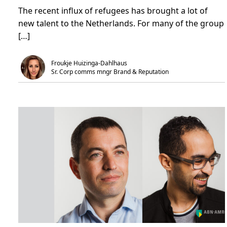
e
m
i
The recent influx of refugees has brought a lot of
r
i
l
T
n
m
new talent to the Netherlands. For many of the group
h
.
a
e
k
[…]
M
e
i
n
c
r
Froukje Huizinga-Dahlhaus
o
Sr. Corp comms mngr Brand & Reputation 
s
o
f
t
A
z
u
r
e
A
c
a
d
e
m
y
h
e
l
p
s
r