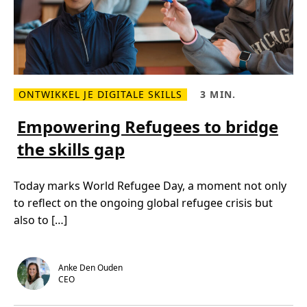
ONTWIKKEL JE DIGITALE SKILLS
3 MIN.
L
L
e
e
e
e
Empowering Refugees to bridge
s
s
m
t
the skills gap
e
i
e
j
r
d
o
,
Today marks World Refugee Day, a moment not only
v
3
e
m
to reflect on the ongoing global refugee crisis but
r
i
E
n
also to […]
m
.
p
o
w
e
Anke Den Ouden
r
CEO
i
n
g