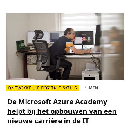
R
e
f
u
g
e
e
s
t
o
b
r
i
d
g
e
t
h
e
s
k
ONTWIKKEL JE DIGITALE SKILLS
1 MIN.
i
L
L
l
e
e
l
e
e
De Microsoft Azure Academy
s
s
s
g
m
t
a
helpt bij het opbouwen van een
e
i
p
e
j
nieuwe carrière in de IT
r
d
o
,
v
1