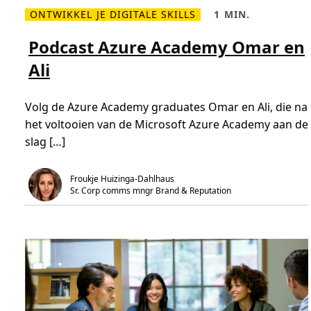
e
ONTWIKKEL JE DIGITALE SKILLS
1 MIN.
f
L
L
u
e
e
g
e
e
Podcast Azure Academy Omar en
e
s
s
e
m
t
s
Ali
e
i
t
e
j
o
r
d
b
o
,
u
Volg de Azure Academy graduates Omar en Ali, die na
v
1
i
e
m
l
het voltooien van de Microsoft Azure Academy aan de
r
i
d
P
n
slag […]
a
o
.
n
d
e
c
w
a
Froukje Huizinga-Dahlhaus
c
s
a
Sr. Corp comms mngr Brand & Reputation 
t
r
A
e
z
e
u
r
r
i
e
n
A
I
c
T
a
d
e
m