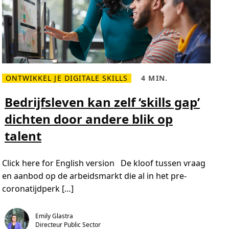
e
n
n
t
o
?
p
I
T
ONTWIKKEL JE DIGITALE SKILLS
4 MIN.
L
L
e
e
e
e
Bedrijfsleven kan zelf ‘skills gap’
s
s
m
t
dichten door andere blik op
e
i
e
j
talent
r
d
o
,
v
4
e
m
Click here for English version De kloof tussen vraag
r
i
B
n
en aanbod op de arbeidsmarkt die al in het pre-
e
.
d
coronatijdperk […]
r
i
j
f
Emily Glastra
s
Directeur Public Sector
l