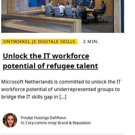
ONTWIKKEL JE DIGITALE SKILLS
2 MIN.
L
L
e
e
e
e
Unlock the IT workforce
s
s
m
t
potential of refugee talent
e
i
e
j
r
d
o
,
Microsoft Netherlands is committed to unlock the IT
v
2
e
m
workforce potential of underrepresented groups to
r
i
U
n
bridge the IT skills gap in […]
n
.
l
o
c
k
Froukje Huizinga-Dahlhaus
t
Sr. Corp comms mngr Brand & Reputation 
h
e
I