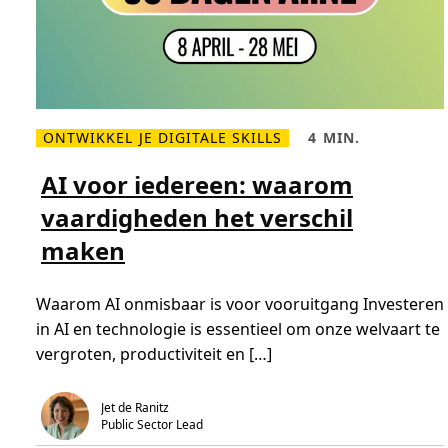
ONTWIKKEL JE DIGITALE SKILLS
4 MIN.
L
L
e
e
e
e
AI voor iedereen: waarom
s
s
m
t
vaardigheden het verschil
e
i
e
j
maken
r
d
o
,
v
4
e
m
Waarom AI onmisbaar is voor vooruitgang Investeren
r
i
A
n
in AI en technologie is essentieel om onze welvaart te
I
.
v
vergroten, productiviteit en […]
o
o
r
i
Jet de Ranitz
e
Public Sector Lead
d
e