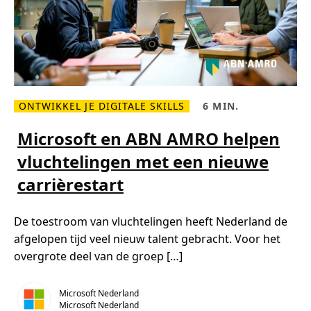
o
i
o
n
r
d
j
e
o
I
u
T
w
I
T
-
o
ONTWIKKEL JE DIGITALE SKILLS
6 MIN.
r
L
L
g
e
e
a
e
e
Microsoft en ABN AMRO helpen
n
s
s
i
m
t
vluchtelingen met een nieuwe
s
e
i
a
e
j
t
carrièrestart
r
d
i
o
,
e
v
6
e
m
De toestroom van vluchtelingen heeft Nederland de
r
i
M
n
afgelopen tijd veel nieuw talent gebracht. Voor het
i
.
c
overgrote deel van de groep […]
r
o
s
o
Microsoft Nederland
f
Microsoft Nederland
t