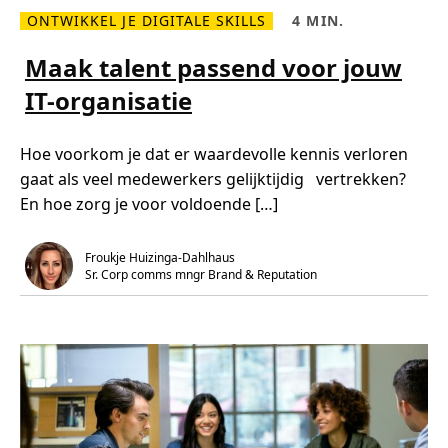
j
ONTWIKKEL JE DIGITALE SKILLS
4 MIN.
h
L
L
e
e
e
t
e
e
Maak talent passend voor jouw
o
s
s
p
m
t
b
IT-organisatie
e
i
o
e
j
u
r
d
w
o
,
e
Hoe voorkom je dat er waardevolle kennis verloren
v
4
n
e
m
v
gaat als veel medewerkers gelijktijdig vertrekken?
r
i
a
M
n
En hoe zorg je voor voldoende […]
n
a
.
e
a
e
k
n
t
Froukje Huizinga-Dahlhaus
n
a
i
Sr. Corp comms mngr Brand & Reputation 
l
e
e
u
n
w
t
e
p
c
a
a
s
r
s
r
e
i
n
è
d
r
v
e