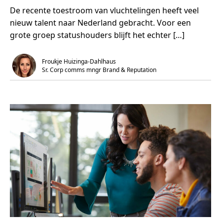
e
m
De recente toestroom van vluchtelingen heeft veel
r
i
D
n
nieuw talent naar Nederland gebracht. Voor een
e
.
M
grote groep statushouders blijft het echter […]
i
c
r
o
Froukje Huizinga-Dahlhaus
s
Sr. Corp comms mngr Brand & Reputation 
o
f
t
A
z
u
r
e
A
c
a
d
e
m
y
h
e
l
p
t
b
i