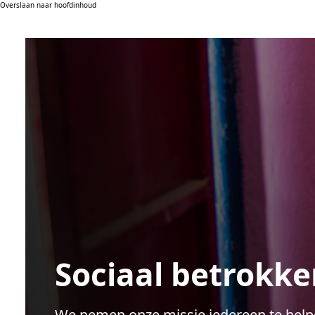
Overslaan naar hoofdinhoud
Sociaal betrokke
We nemen onze missie iedereen te help