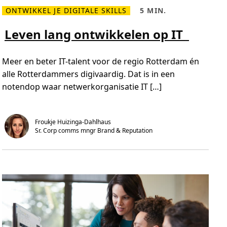
e
ONTWIKKEL JE DIGITALE SKILLS
5 MIN.
r
L
L
s
e
e
,
e
e
Leven lang ontwikkelen op IT
h
s
s
o
m
t
e
e
i
z
e
j
o
Meer en beter IT-talent voor de regio Rotterdam én
r
d
r
o
,
alle Rotterdammers digivaardig. Dat is in een
g
v
5
e
notendop waar netwerkorganisatie IT […]
e
m
n
r
i
w
L
n
e
e
.
v
v
o
e
Froukje Huizinga-Dahlhaus
o
n
r
Sr. Corp comms mngr Brand & Reputation 
l
m
a
e
n
e
g
r
o
t
n
e
t
c
w
h
i
-
k
t
k
a
e
l
l
e