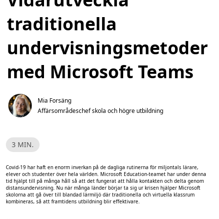
traditionella
undervisningsmetoder
med Microsoft Teams
Mia Forsäng
Affärsområdeschef skola och högre utbildning
L
3 MIN.
ä
s
t
Covid-19 har haft en enorm inverkan på de dagliga rutinerna för miljontals lärare,
i
elever och studenter över hela världen. Microsoft Education-teamet har under denna
d
tid hjälpt till på många håll så att det fungerat att hålla kontakten och delta genom
,
distansundervisning. Nu när många länder börjar ta sig ur krisen hjälper Microsoft
3
skolorna att gå över till blandad lärmiljö där traditionella och virtuella klassrum
m
kombineras, så att framtidens utbildning blir effektivare.
i
n
.