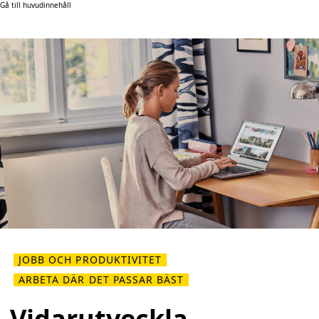
Gå till huvudinnehåll
JOBB OCH PRODUKTIVITET
ARBETA DÄR DET PASSAR BÄST
Vidarutveckla