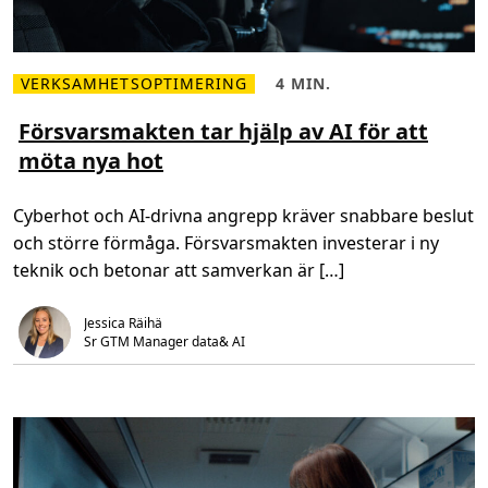
VERKSAMHETSOPTIMERING
4 MIN.
L
L
ä
ä
s
s
Försvarsmakten tar hjälp av AI för att
m
t
möta nya hot
e
i
r
d
o
,
m
4
Cyberhot och AI-drivna angrepp kräver snabbare beslut
F
m
ö
i
och större förmåga. Försvarsmakten investerar i ny
r
n
s
.
teknik och betonar att samverkan är […]
v
a
r
Jessica Räihä
s
m
Sr GTM Manager data& AI
a
k
t
e
n
t
a
r
h