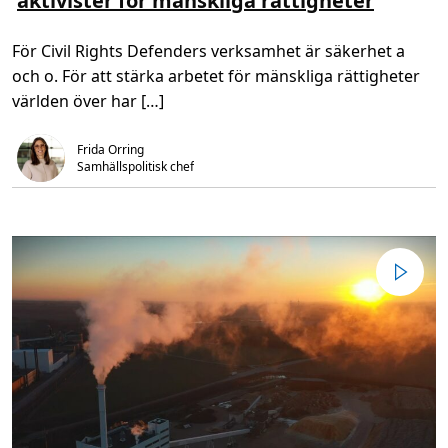
aktivister för mänskliga rättigheter
r
o
o
p
m
p
För Civil Rights Defenders verksamhet är säkerhet a
U
a
n
i
och o. För att stärka arbetet för mänskliga rättigheter
i
n
k
v
världen över har […]
t
a
s
s
a
i
Frida Orring
m
v
a
a
Samhällspolitisk chef
r
a
b
r
e
t
t
e
e
r
ö
k
a
r
s
ä
k
e
r
h
e
t
e
n
f