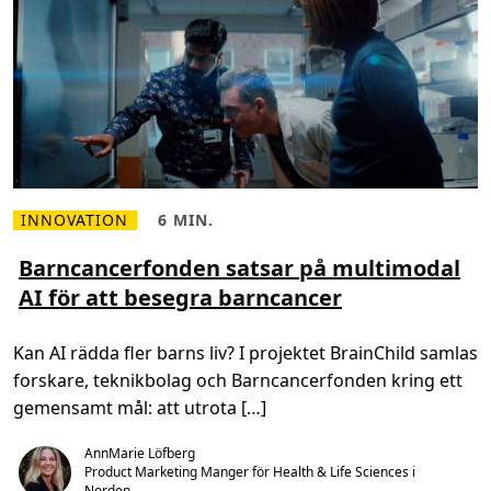
j
ä
l
p
a
v
A
I
f
ö
r
a
t
t
m
INNOVATION
6 MIN.
L
L
ö
ä
ä
t
s
s
Barncancerfonden satsar på multimodal
a
m
t
n
AI för att besegra barncancer
e
i
y
r
d
a
o
,
h
m
6
o
Kan AI rädda fler barns liv? I projektet BrainChild samlas
B
m
t
a
i
forskare, teknikbolag och Barncancerfonden kring ett
r
n
n
.
gemensamt mål: att utrota […]
c
a
n
AnnMarie Löfberg
c
Product Marketing Manger för Health & Life Sciences i 
e
Norden
r