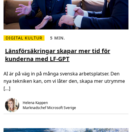
n
t
–
f
ö
r
a
t
t
DIGITAL KULTUR
5 MIN.
L
L
g
ä
ä
y
s
s
Länsförsäkringar skapar mer tid för
n
m
t
n
kunderna med LF-GPT
e
i
a
r
d
a
o
,
n
m
5
s
AI är på väg in på många svenska arbetsplatser. Den
L
m
t
ä
i
ä
nya tekniken kan, om vi låter den, skapa mer utrymme
n
n
l
s
.
l
[…]
f
d
ö
a
r
o
Helena Kappen
s
c
ä
h
Marknadschef Microsoft Sverige
k
m
r
i
i
l
n
j
g
ö
a