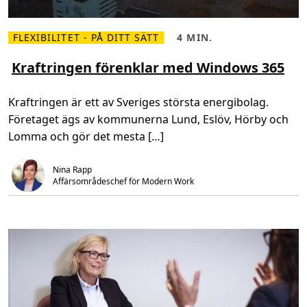
ö
r
a
k
FLEXIBILITET - PÅ DITT SÄTT
4 MIN.
L
L
t
ä
ä
i
s
s
Kraftringen förenklar med Windows 365
v
m
t
i
e
i
s
r
d
t
Kraftringen är ett av Sveriges största energibolag.
o
,
e
m
4
r
Företaget ägs av kommunerna Lund, Eslöv, Hörby och
K
m
f
r
i
ö
Lomma och gör det mesta […]
a
n
r
f
.
m
t
ä
r
Nina Rapp
n
i
s
Affärsområdeschef för Modern Work 
n
k
g
l
e
i
n
g
f
a
ö
r
r
ä
e
t
n
t
k
i
l
g
a
h
r
e