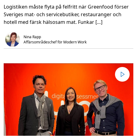
m
6
Logistiken måste flyta på felfritt när Greenfood förser
O
m
n
i
Sveriges mat- och servicebutiker, restauranger och
e
n
v
.
hotell med färsk hälsosam mat. Funkar […]
i
n
n
Nina Rapp
M
D
Affärsområdeschef för Modern Work 
R
h
j
ä
l
p
e
r
G
r
e
e
n
f
o
o
d
d
y
g
n
e