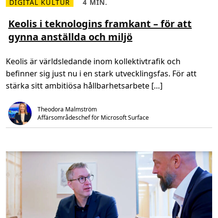
n
DIGITAL KULTUR
4 MIN.
L
L
a
ä
ä
t
s
s
Keolis i teknologins framkant – för att
L
m
t
o
gynna anställda och miljö
e
i
w
r
d
e
o
,
r
m
4
C
Keolis är världsledande inom kollektivtrafik och
K
m
o
e
i
s
befinner sig just nu i en stark utvecklingsfas. För att
o
n
t
l
.
f
stärka sitt ambitiösa hållbarhetsarbete […]
i
o
s
r
i
A
Theodora Malmström
t
F
e
R
Affärsområdeschef för Microsoft Surface
k
Y
n
o
l
o
g
i
n
s
f
r
a
m
k
a