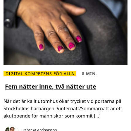
t
e
g
i
b
a
k
o
m
T
R
R
:
s
k
a
r
r
DIGITAL KOMPETENS FÖR ALLA
8 MIN.
i
L
L
ä
ä
ä
r
s
s
Fem nätter inne, två nätter ute
s
m
t
h
e
i
j
r
d
När det är kallt utomhus ökar trycket vid portarna på
ä
o
,
l
m
8
Stockholms härbärgen. Vinternatt/Sommarnatt är ett
p
F
m
e
i
akutboende för människor som kommit […]
m
n
n
.
ä
t
Rebecka Andreasson