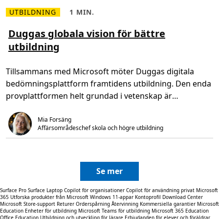
t
r
UTBILDNING
1 MIN.
L
L
u
ä
ä
n
s
s
Duggas globala vision för bättre
t
m
t
m
utbildning
e
i
e
r
d
d
o
,
p
m
1
r
Tillsammans med Microsoft möter Duggas digitala
D
m
o
u
i
a
bedömningsplattform framtidens utbildning. Den enda
g
n
k
g
.
t
provplattformen helt grundad i vetenskap är
a
i
s
integrerad i flera […]
v
g
s
Mia Forsäng
l
ä
o
k
Affärsområdeschef skola och högre utbildning
b
e
a
r
l
h
a
e
v
t
i
Se mer
s
i
o
Surface Pro
Surface Laptop
Copilot för organisationer
Copilot för användning privat
Microsoft
n
365
Utforska produkter från Microsoft
Windows 11-appar
Kontoprofil
Download Center
f
Microsoft Store-support
Returer
Orderspårning
Återvinning
Kommersiella garantier
Microsoft
ö
Education
Enheter för utbildning
Microsoft Teams för utbildning
Microsoft 365 Education
r
Office Education
Utbildning och utveckling för lärare
Erbjudanden för elever och föräldrar