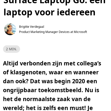
laptop voor iedereen
Brigitte Verdegaal
Product Marketing Manager Devices at Microsoft
L
2 MIN.
e
e
s
t
Altijd verbonden zijn met collega’s
i
j
of klasgenoten, waar en wanneer
d
,
2
dan ook? Dat was begin 2020 een
m
i
ongrijpbaar toekomstbeeld. Nu is
n
.
het de normaalste zaak van de
wereld; het is zelfs een must! Je