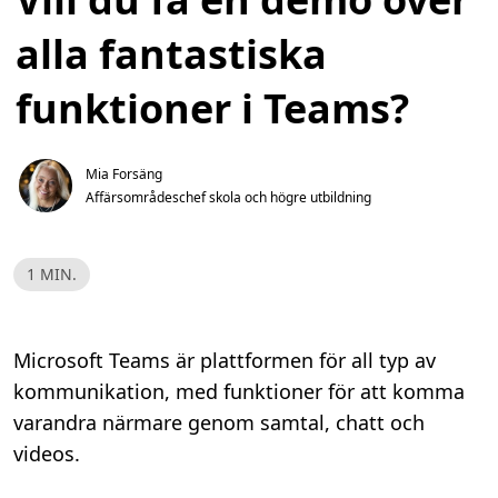
alla fantastiska
funktioner i Teams?
Mia Forsäng
Affärsområdeschef skola och högre utbildning
L
1 MIN.
ä
s
t
i
d
Microsoft Teams är plattformen för all typ av
,
1
kommunikation, med funktioner för att komma
m
i
varandra närmare genom samtal, chatt och
n
.
videos.