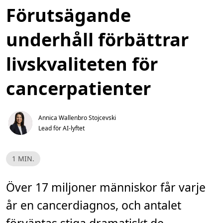
Förutsägande
underhåll förbättrar
livskvaliteten för
cancerpatienter
Annica Wallenbro Stojcevski
Lead för AI-lyftet
L
1 MIN.
ä
s
t
i
Över 17 miljoner människor får varje
d
,
år en cancerdiagnos, och antalet
1
m
i