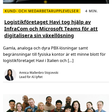
j
a
r
KUND- OCH MEDARBETARUPPLEVELSER
4 MIN.
k
L
L
u
ä
ä
n
s
s
Logistikföretaget Havi tog hjälp av
d
m
t
r
InfraCom och Microsoft Teams för att
e
i
e
r
d
l
digitalisera sin växellösning
o
,
a
m
4
t
L
m
i
o
i
Gamla, analoga och dyra PBX-lösningar samt
o
g
n
n
i
.
begränsningar till fysiska kontor är ett minne blott för
e
s
r
t
logistikföretaget Havi i Italien och […]
i
i
e
k
n
f
k
Annica Wallenbro Stojcevski
ö
r
r
Lead för AI-lyftet
i
e
t
t
i
a
s
g
k
e
t
t
i
H
d
a
v
i