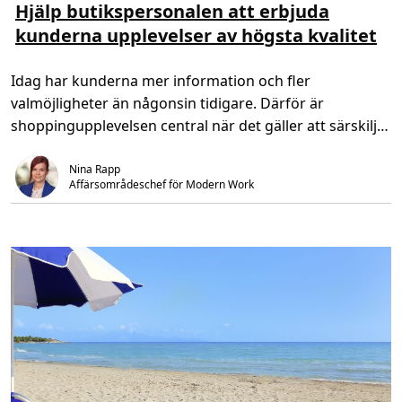
s
s
Hjälp butikspersonalen att erbjuda
m
t
kunderna upplevelser av högsta kvalitet
e
i
r
d
o
,
m
3
Idag har kunderna mer information och fler
H
m
j
i
valmöjligheter än någonsin tidigare. Därför är
ä
n
l
.
shoppingupplevelsen central när det gäller att särskilja
p
b
[…]
u
Nina Rapp
t
i
Affärsområdeschef för Modern Work 
k
s
p
e
r
s
o
n
a
l
e
n
a
t
t
e
r