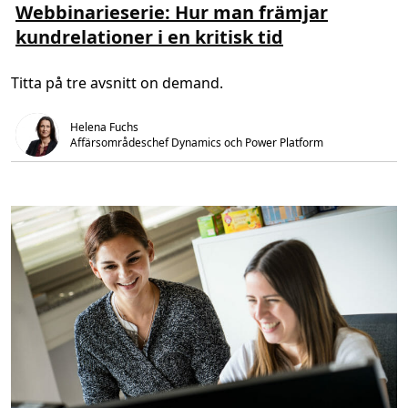
s
Webbinarieserie: Hur man främjar
m
kundrelationer i en kritisk tid
e
r
o
m
Titta på tre avsnitt on demand.
W
e
b
b
Helena Fuchs
i
Affärsområdeschef Dynamics och Power Platform
n
a
r
i
e
s
e
r
i
e
:
H
u
r
m
a
n
f
r
ä
m