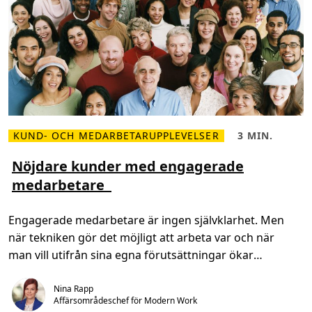
t
o
g
h
j
ä
l
p
a
v
I
n
f
KUND- OCH MEDARBETARUPPLEVELSER
3 MIN.
r
L
L
a
ä
ä
C
s
s
Nöjdare kunder med engagerade
o
m
t
m
medarbetare
e
i
o
r
d
c
o
,
h
m
3
M
Engagerade medarbetare är ingen självklarhet. Men
N
m
i
ö
i
c
när tekniken gör det möjligt att arbeta var och när
j
n
r
d
.
o
man vill utifrån sina egna förutsättningar ökar
a
s
r
engagemanget. Det […]
o
e
f
Nina Rapp
k
t
u
Affärsområdeschef för Modern Work 
T
n
e