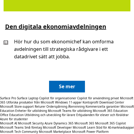
Den digitala ekonomiavdelningen
Hör hur du som ekonomichef kan omforma
avdelningen till strategiska rådgivare i ett
datadrivet sätt att jobba.
Se mer
Surface Pro
Surface Laptop
Copilot för organisationer
Copilot för användning privat
Microsoft
365
Utforska produkter från Microsoft
Windows 11-appar
Kontoprofil
Download Center
Microsoft Store-support
Returer
Orderspårning
Återvinning
Kommersiella garantier
Microsoft
Education
Enheter för utbildning
Microsoft Teams för utbildning
Microsoft 365 Education
Office Education
Utbildning och utveckling för lärare
Erbjudanden för elever och föräldrar
Azure för studenter
Microsoft AI
Microsoft Security
Azure
Dynamics 365
Microsoft 365
Microsoft 365 Copilot
Microsoft Teams
Små företag
Microsoft Developer
Microsoft Learn
Stöd för AI-marknadsappar
Microsoft Tech Community
Microsoft Marketplace
Microsoft Power Platform