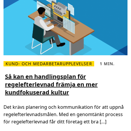
r
k
f
v
ö
a
r
l
b
i
ä
t
t
e
t
t
r
a
d
e
f
f
e
k
KUND- OCH MEDARBETARUPPLEVELSER
1 MIN.
L
L
t
ä
ä
i
s
s
Så kan en handlingsplan för
v
m
t
i
regelefterlevnad främja en mer
e
i
t
r
d
e
kundfokuserad kultur
o
,
t
m
1
f
S
m
ö
å
i
r
Det krävs planering och kommunikation för att uppnå
k
n
A
a
.
p
regelefterlevnadsmålen. Med en genomtänkt process
n
o
e
l
för regelefterlevnad får ditt företag ett bra […]
n
l
h
o