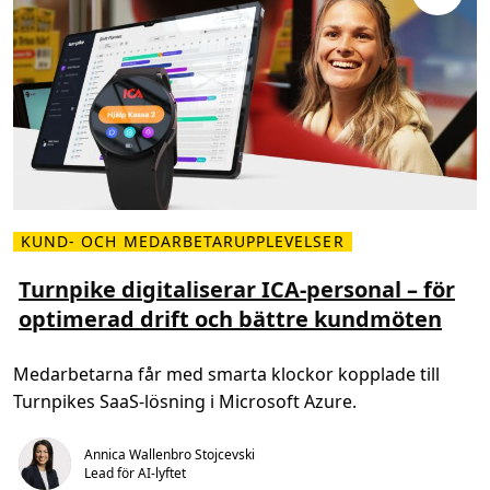
KUND- OCH MEDARBETARUPPLEVELSER
L
ä
s
Turnpike digitaliserar ICA-personal – för
m
optimerad drift och bättre kundmöten
e
r
o
m
Medarbetarna får med smarta klockor kopplade till
T
u
Turnpikes SaaS-lösning i Microsoft Azure.
r
n
p
i
Annica Wallenbro Stojcevski
k
Lead för AI-lyftet
e