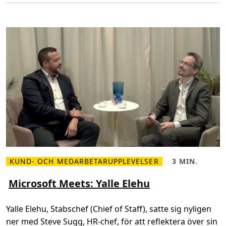
d
i
g
i
t
a
l
i
s
e
r
a
r
I
C
A
-
p
e
r
s
o
n
KUND- OCH MEDARBETARUPPLEVELSER
3 MIN.
a
L
L
l
ä
ä
–
s
s
Microsoft Meets: Yalle Elehu
f
m
t
ö
e
i
r
r
d
Yalle Elehu, Stabschef (Chief of Staff), satte sig nyligen
o
o
,
p
m
3
ner med Steve Sugg, HR-chef, för att reflektera över sin
t
M
m