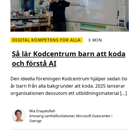
DIGITAL KOMPETENS FÖR ALLA
3 MIN.
L
L
ä
ä
s
s
Så lär Kodcentrum barn att koda
m
t
e
i
och förstå AI
r
d
o
,
m
3
S
m
Den ideella föreningen Kodcentrum hjälper sedan tio
å
i
l
n
år barn från alla bakgrunder att koda. 2025 lanserar
ä
.
r
organisationen dessutom ett utbildningsmaterial […]
K
o
d
c
Mia Enayatollah
e
Ansvarig samhällsrelationer, Microsoft Datacenter i 
n
t
Sverige
r
u