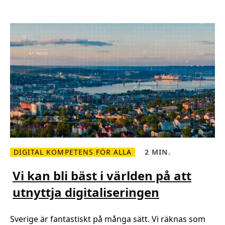
t
f
o
r
s
k
a
t
p
r
o
g
r
a
m
m
e
r
i
n
g
DIGITAL KOMPETENS FÖR ALLA
2 MIN.
t
L
L
i
ä
ä
l
s
s
Vi kan bli bäst i världen på att
l
m
t
s
e
i
a
utnyttja digitaliseringen
r
d
m
o
,
m
m
2
a
V
m
n
Sverige är fantastiskt på många sätt. Vi räknas som
i
i
s