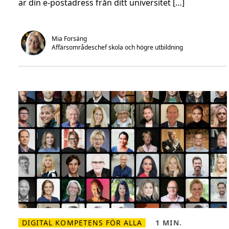
är din e-postadress från ditt universitet […]
g
n
i
.
t
a
l
g
Mia Forsäng
o
Affärsområdeschef skola och högre utbildning
o
d
i
e
b
a
g
f
ö
r
s
t
u
d
e
n
t
e
r
DIGITAL KOMPETENS FÖR ALLA
1 MIN.
L
L