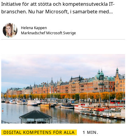
c
n
Initiative för att stötta och kompetensutveckla IT-
r
.
o
branschen. Nu har Microsoft, i samarbete med
s
Cornerstone, […]
o
f
t
Helena Kappen
o
Marknadschef Microsoft Sverige
c
h
C
o
r
n
e
r
s
t
o
n
e
u
t
v
e
c
k
l
a
r
G
DIGITAL KOMPETENS FÖR ALLA
1 MIN.
l
L
L