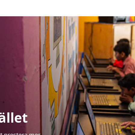
ället
tt prestera mer,