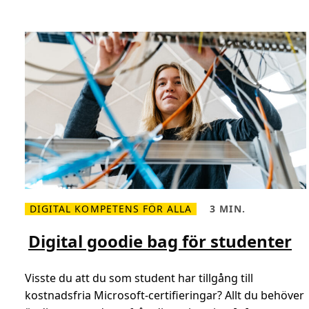
m
b
a
r
n
a
t
t
k
o
d
a
o
c
h
f
ö
r
s
t
å
DIGITAL KOMPETENS FÖR ALLA
3 MIN.
A
L
L
I
ä
ä
s
s
Digital goodie bag för studenter
m
t
e
i
r
d
o
,
Visste du att du som student har tillgång till
m
3
D
m
kostnadsfria Microsoft-certifieringar? Allt du behöver
i
i