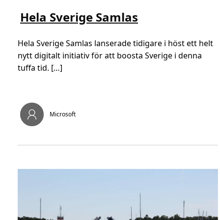
ä
ä
s
s
Hela Sverige Samlas
m
t
e
i
r
d
o
,
Hela Sverige Samlas lanserade tidigare i höst ett helt
m
1
H
m
nytt digitalt initiativ för att boosta Sverige i denna
e
i
tuffa tid. […]
l
n
a
.
S
v
e
r
i
Microsoft
g
e
S
a
m
l
a
s