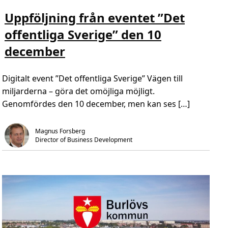
o
ä
ä
b
s
s
Uppföljning från eventet ”Det
a
m
t
l
e
i
offentliga Sverige” den 10
S
r
d
k
o
,
i
december
m
1
l
U
m
l
p
i
s
p
n
I
Digitalt event ”Det offentliga Sverige” Vägen till
f
.
n
ö
i
miljarderna – göra det omöjliga möjligt.
l
t
j
Genomfördes den 10 december, men kan ses […]
i
n
a
i
t
n
i
g
Magnus Forsberg
v
f
e
Director of Business Development
r
å
n
e
v
e
n
t
e
t
”
D
e