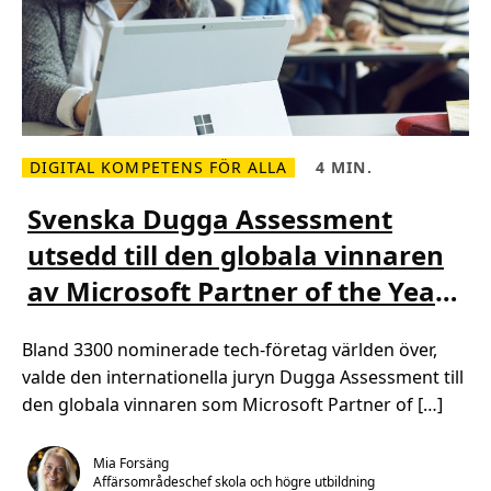
v
i
c
e
i
e
n
n
y
t
DIGITAL KOMPETENS FÖR ALLA
4 MIN.
i
L
L
d
ä
ä
s
s
Svenska Dugga Assessment
m
t
e
i
utsedd till den globala vinnaren
r
d
o
,
av Microsoft Partner of the Year
m
4
S
m
v
i
2020 Award
e
n
Bland 3300 nominerade tech-företag världen över,
n
.
s
valde den internationella juryn Dugga Assessment till
k
a
den globala vinnaren som Microsoft Partner of […]
D
u
g
g
Mia Forsäng
a
Affärsområdeschef skola och högre utbildning
A