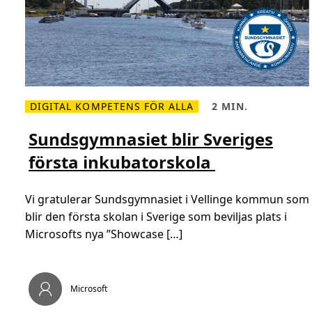
DIGITAL KOMPETENS FÖR ALLA
2 MIN.
L
L
ä
ä
s
s
Sundsgymnasiet blir Sveriges
m
t
e
i
första inkubatorskola
r
d
o
,
m
2
S
m
Vi gratulerar Sundsgymnasiet i Vellinge kommun som
u
i
n
n
blir den första skolan i Sverige som beviljas plats i
d
.
s
Microsofts nya ”Showcase […]
g
y
m
n
a
Microsoft
s
i
e