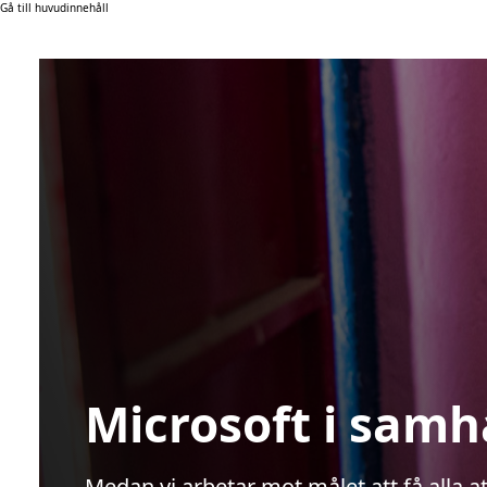
Gå till huvudinnehåll
Microsoft i samh
Medan vi arbetar mot målet att få alla a