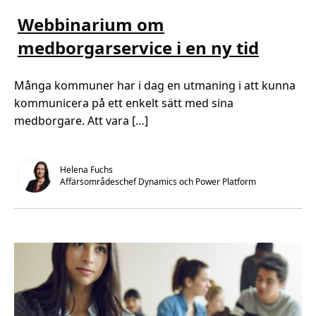
i
ä
ä
g
s
s
Webbinarium om
i
m
t
t
e
i
medborgarservice i en ny tid
a
r
d
l
o
,
i
m
1
s
W
m
e
Många kommuner har i dag en utmaning i att kunna
e
i
r
b
n
kommunicera på ett enkelt sätt med sina
i
b
.
n
i
medborgare. Att vara […]
g
n
e
a
n
r
i
u
Helena Fuchs
m
Affärsområdeschef Dynamics och Power Platform
o
m
m
e
d
b
o
r
g
a
r
s
e
r