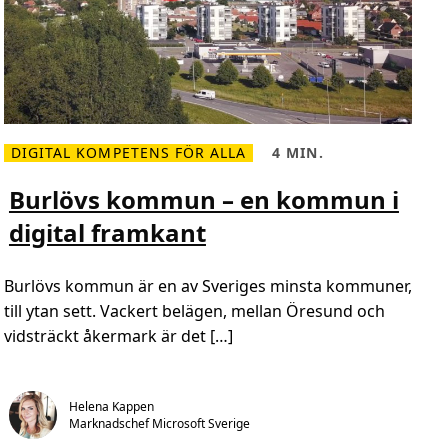
t
o
f
f
e
n
t
l
i
g
DIGITAL KOMPETENS FÖR ALLA
4 MIN.
a
L
L
S
ä
ä
v
s
s
Burlövs kommun – en kommun i
e
m
t
r
e
i
i
digital framkant
r
d
g
o
,
e
m
4
”
B
m
d
Burlövs kommun är en av Sveriges minsta kommuner,
u
i
e
r
n
n
till ytan sett. Vackert belägen, mellan Öresund och
l
.
1
ö
vidsträckt åkermark är det […]
0
v
d
s
e
k
c
o
e
m
m
Helena Kappen
m
b
Marknadschef Microsoft Sverige
u
e
n
r