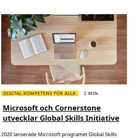
t
v
å
n
ä
t
t
e
r
u
t
e
DIGITAL KOMPETENS FÖR ALLA
2 MIN.
L
L
ä
ä
s
s
Microsoft och Cornerstone
m
t
e
i
utvecklar Global Skills Initiative
r
d
o
,
m
2
M
m
2020 lanserade Microsoft programet Global Skills
i
i