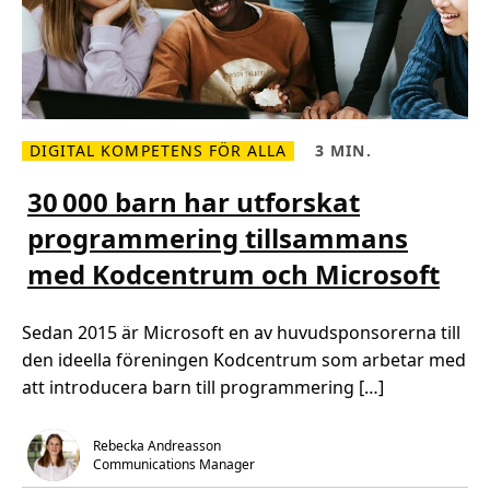
DIGITAL KOMPETENS FÖR ALLA
3 MIN.
L
L
ä
ä
s
s
30 000 barn har utforskat
m
t
e
i
programmering tillsammans
r
d
o
,
med Kodcentrum och Microsoft
m
3
3
m
0
i
n
Sedan 2015 är Microsoft en av huvudsponsorerna till
0
.
0
den ideella föreningen Kodcentrum som arbetar med
0
b
att introducera barn till programmering […]
a
r
n
h
Rebecka Andreasson
a
Communications Manager
r
u