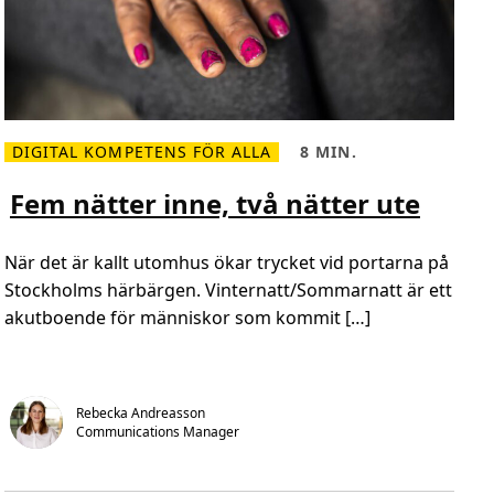
DIGITAL KOMPETENS FÖR ALLA
8 MIN.
L
L
ä
ä
s
s
Fem nätter inne, två nätter ute
m
t
e
i
r
d
o
,
När det är kallt utomhus ökar trycket vid portarna på
m
8
F
m
Stockholms härbärgen. Vinternatt/Sommarnatt är ett
e
i
akutboende för människor som kommit […]
m
n
n
.
ä
t
t
e
r
Rebecka Andreasson
i
Communications Manager
n
n
e
,