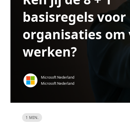
basisregels voor
organisaties om v
werken?
Microsoft Nederland
Microsoft Nederland
L
1 MIN.
e
e
s