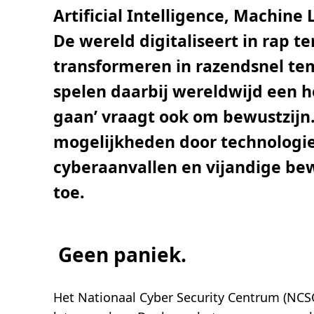
t
Artificial Intelligence, Machin
i
j
d
De wereld digitaliseert in rap t
,
1
transformeren in razendsnel te
m
i
n
spelen daarbij wereldwijd een h
.
gaan’ vraagt ook om bewustzijn.
mogelijkheden door technologie
cyberaanvallen en vijandige be
toe.
Geen paniek.
Het Nationaal Cyber Security Centrum (NCSC)