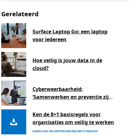
Gerelateerd
Surface Laptop Go: een laptop
voor iedereen
Hoe veilig is jouw data in de
cloud?
Cyberweerbaarheid:
‘Samenwerken en preventie zijn
de beste verdediging’
Ken de 8+1 basisregels voor
organisaties om veilig te werken
DOWNLOAD ONS WHITEPAPER #SECURITYLIFEHACKS