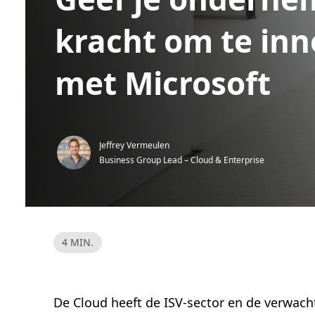
kracht om te in
met Microsoft
Jeffrey Vermeulen
Business Group Lead – Cloud & Enterprise
L
4 MIN.
e
e
s
t
i
j
De Cloud heeft de ISV-sector en de verwacht
d