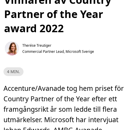
Partner of the Year
award 2022
Therése Treutiger
Commercial Partner Lead, Microsoft Sverige
L
4 MIN.
ä
s
t
i
Accenture/Avanade tog hem priset för
d
,
Country Partner of the Year efter ett
4
m
i
framgångsrikt år som ledde till flera
n
.
utmärkelser. Microsoft har intervjuat