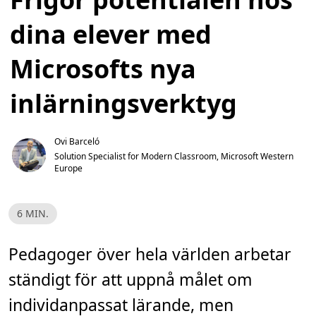
dina elever med
Microsofts nya
inlärningsverktyg
Ovi Barceló
Solution Specialist for Modern Classroom, Microsoft Western 
Europe
L
6 MIN.
ä
s
t
i
Pedagoger över hela världen arbetar
d
,
ständigt för att uppnå målet om
6
m
i
individanpassat lärande, men
n