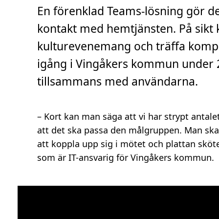
i
En förenklad Teams-lösning gör det
d
,
3
kontakt med hemtjänsten. På sikt k
m
i
kulturevenemang och träffa kompi
n
.
igång i Vingåkers kommun under 2
tillsammans med användarna.
– Kort kan man säga att vi har strypt antale
att det ska passa den målgruppen. Man ska 
att koppla upp sig i mötet och plattan sköter
som är IT-ansvarig för Vingåkers kommun.