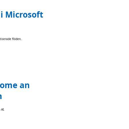
 i Microsoft
iserade flöden.
ecome an
n
 AI.