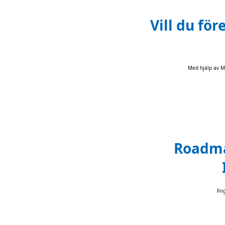
Vill du för
Med hjälp av M
Roadmap
Fri