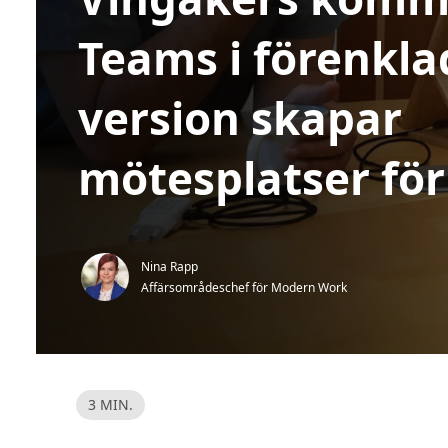
Teams i förenkla
version skapar
mötesplatser för
Nina Rapp
Affärsområdeschef för Modern Work 
L
3 MIN.
ä
s
t