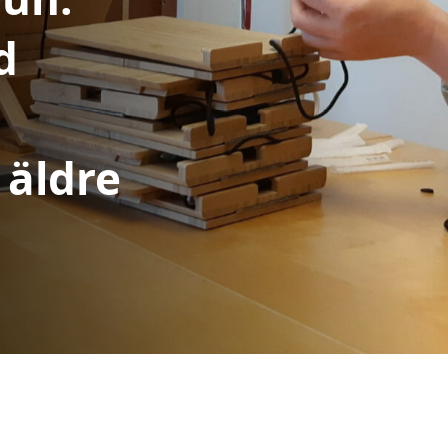
d
 äldre