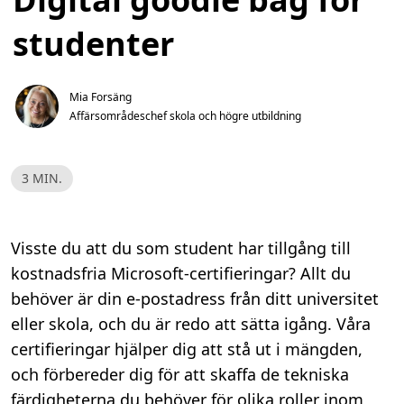
studenter
Mia Forsäng
Affärsområdeschef skola och högre utbildning
L
3 MIN.
ä
s
t
i
d
Visste du att du som student har tillgång till
,
3
kostnadsfria Microsoft-certifieringar? Allt du
m
i
behöver är din e-postadress från ditt universitet
n
.
eller skola, och du är redo att sätta igång. Våra
certifieringar hjälper dig att stå ut i mängden,
och förbereder dig för att skaffa de tekniska
färdigheterna du behöver för olika roller inom