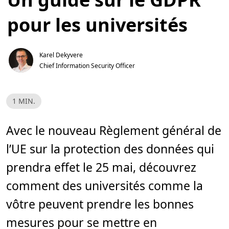
pour les universités
Karel Dekyvere
Chief Information Security Officer
T
1 MIN.
e
m
p
s
Avec le nouveau Règlement général de
d
e
l’UE sur la protection des données qui
l
e
c
prendra effet le 25 mai, découvrez
t
u
comment des universités comme la
r
e
,
vôtre peuvent prendre les bonnes
1
m
mesures pour se mettre en
i
n