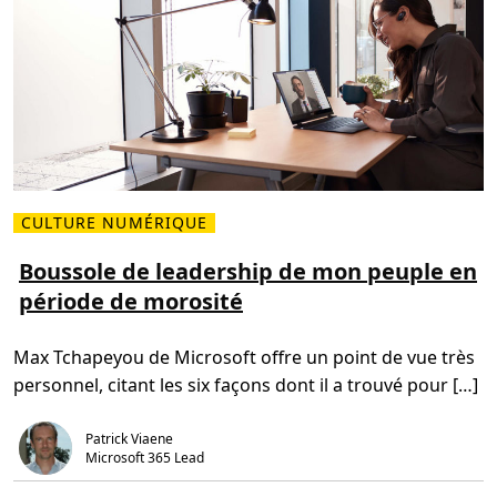
i
s
s
a
g
e
a
c
c
e
s
s
i
b
l
CULTURE NUMÉRIQUE
L
e
i
p
r
Boussole de leadership de mon peuple en
o
e
u
période de morosité
p
r
l
t
u
o
s
u
Max Tchapeyou de Microsoft offre un point de vue très
s
s
u
a
personnel, citant les six façons dont il a trouvé pour […]
r
v
B
e
o
c
u
M
Patrick Viaene
s
i
Microsoft 365 Lead
s
c
o
r
l