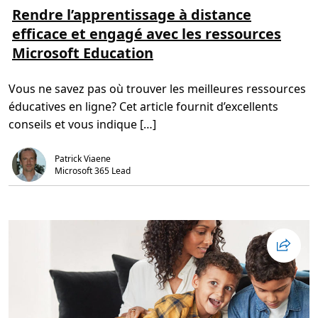
o
r
Rendre l’apprentissage à distance
n
e
à
efficace et engagé avec les ressources
p
d
l
i
Microsoft Education
u
s
s
t
s
a
u
n
Vous ne savez pas où trouver les meilleures ressources
r
c
R
e
éducatives en ligne? Cet article fournit d’excellents
e
u
n
n
conseils et vous indique […]
d
s
r
u
e
c
Patrick Viaene
l
c
’
Microsoft 365 Lead
è
a
s
p
p
r
e
n
t
i
s
s
a
g
e
à
d