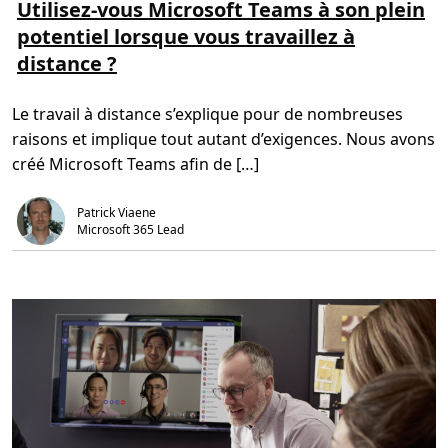
r
m
Utilisez-vous Microsoft Teams à son plein
n
e
p
f
potentiel lorsque vous travaillez à
p
s
o
l
d
r
distance ?
u
e
m
s
l
a
s
e
t
u
c
i
Le travail à distance s’explique pour de nombreuses
r
t
q
U
u
u
raisons et implique tout autant d’exigences. Nous avons
t
r
e
i
e
d
créé Microsoft Teams afin de […]
l
,
e
i
6
M
s
m
i
Patrick Viaene
e
i
c
z
n
Microsoft 365 Lead
r
-
.
o
v
s
o
o
u
f
s
t
M
p
i
o
c
u
r
r
o
a
s
i
o
d
f
e
t
r
s