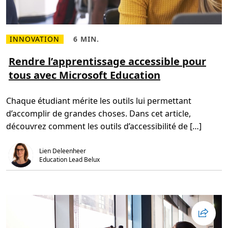
INNOVATION
6 MIN.
L
T
i
e
r
m
Rendre l’apprentissage accessible pour
e
p
tous avec Microsoft Education
p
s
l
d
u
e
s
l
Chaque étudiant mérite les outils lui permettant
s
e
u
c
d’accomplir de grandes choses. Dans cet article,
r
t
R
u
découvrez comment les outils d’accessibilité de […]
e
r
n
e
d
,
Lien Deleenheer
r
6
e
m
Education Lead Belux
l
i
’
n
a
.
p
p
r
e
n
t