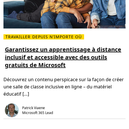
i
s
t
a
n
c
e
e
TRAVAILLER DEPUIS N’IMPORTE OÙ
ff
L
i
i
c
r
Garantissez un apprentissage à distance
a
e
c
inclusif et accessible avec des outils
p
e
l
e
gratuits de Microsoft
u
t
s
e
s
n
u
g
Découvrez un contenu perspicace sur la façon de créer
r
a
G
g
une salle de classe inclusive en ligne – du matériel
a
é
r
a
éducatif […]
a
v
n
e
t
c
Patrick Viaene
i
l
s
Microsoft 365 Lead
e
s
s
e
r
z
e
u
s