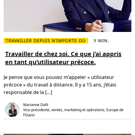
n
s
t
r
a
v
a
i
l
à
TRAVAILLER DEPUIS N’IMPORTE OÙ
5 MIN.
d
L
T
i
i
e
s
r
m
Travailler de chez soi. Ce que j’ai appris
t
e
p
a
en tant qu’utilisateur précoce.
p
s
n
l
d
c
u
e
e
s
l
p
Je pense que vous pouvez m’appeler « utilisateur
s
e
l
u
c
u
précoce » du travail à distance. Il y a 15 ans, j’étais
r
t
s
T
u
i
responsable de la […]
r
r
n
a
e
t
v
,
e
Marianne Dahl
a
5
l
Vice-présidente, ventes, marketing et opérations, Europe de 
i
m
l
l’Ouest
l
i
i
l
n
g
e
.
e
r
n
d
t