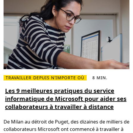
e
a
c
v
h
e
e
c
z
M
s
i
o
c
i
r
.
o
C
s
e
o
q
f
u
t
e
T
j
e
’
a
a
m
i
s
a
TRAVAILLER DEPUIS N’IMPORTE OÙ
8 MIN.
p
L
T
p
i
e
r
r
m
Les 9 meilleures pratiques du service
i
e
p
s
informatique de Microsoft pour aider ses
p
s
e
l
d
collaborateurs à travailler à distance
n
u
e
t
s
l
a
s
e
n
u
c
De Milan au détroit de Puget, des dizaines de milliers de
t
r
t
q
L
u
collaborateurs Microsoft ont commencé à travailler à
u
e
r