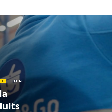
CE
3 MIN.
la
duits