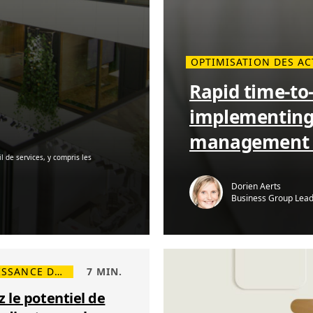
OPTIMISATION DES AC
L
i
Rapid time-to
r
e
p
implementing 
l
u
management M
s
s
u
 de services, y compris les
r
R
a
Dorien Aerts
p
Business Group Lead
i
d
t
i
m
e
-
CONNAISSANCE DES DONNÉES ET INTELLIGENCE
7 MIN.
t
o
-
z le potentiel de
v
a