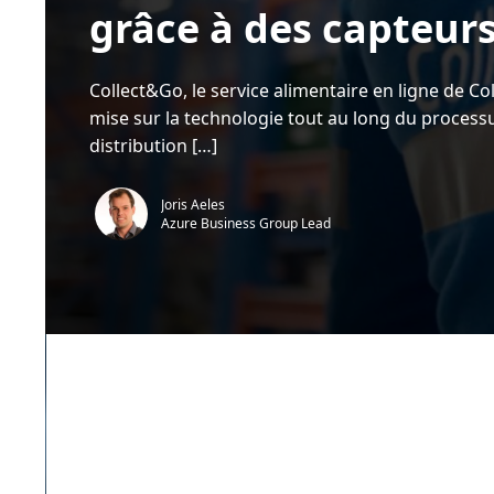
grâce à des capteur
u
c
r
t
C
u
o
r
l
e
Collect&Go, le service alimentaire en ligne de Co
l
,
e
3
mise sur la technologie tout au long du process
c
m
t
i
distribution […]
&
n
G
.
o
g
Joris Aeles
a
Azure Business Group Lead 
r
a
n
t
i
t
l
a
f
r
a
î
c
h
e
u
r
d