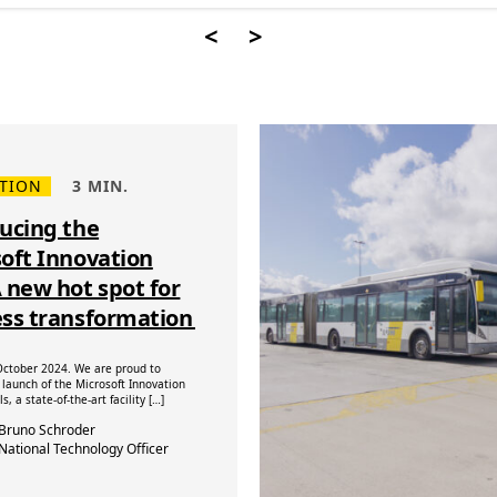
<
>
TION
3 MIN.
ucing the
oft Innovation
 new hot spot for
ess transformation
October 2024. We are proud to
launch of the Microsoft Innovation
s, a state-of-the-art facility […]
Bruno Schroder
National Technology Officer