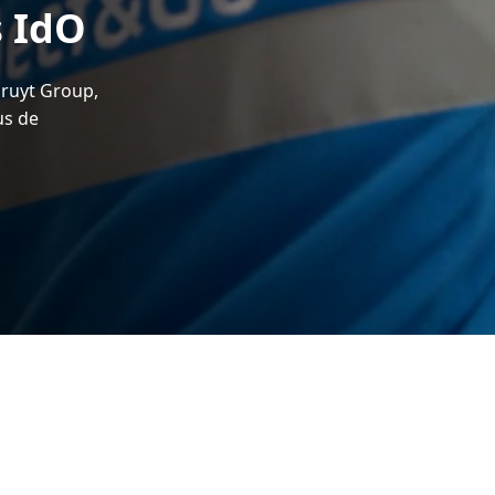
s IdO
lruyt Group,
us de