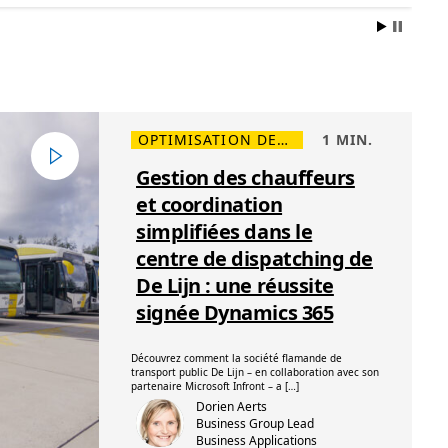
OPTIMISATION DES ACTIVITÉS
1 MIN.
L
T
i
e
Gestion des chauffeurs
r
m
e
p
et coordination
p
s
l
d
simplifiées dans le
u
e
s
l
centre de dispatching de
s
e
u
c
De Lijn : une réussite
r
t
G
u
signée Dynamics 365
e
r
s
e
t
,
i
1
Découvrez comment la société flamande de
o
m
transport public De Lijn – en collaboration avec son
n
i
partenaire Microsoft Infront – a […]
d
n
Dorien Aerts
e
.
Business Group Lead 
s
Business Applications
c