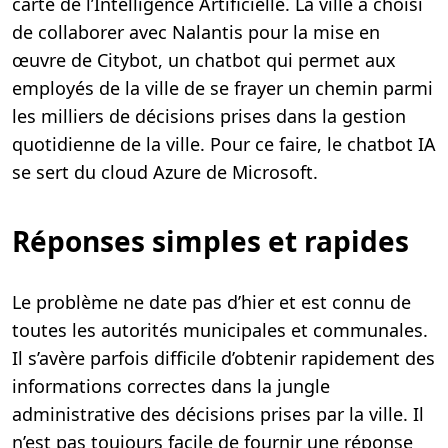
carte de l’Intelligence Artificielle. La ville a choisi
t
u
de collaborer avec Nalantis pour la mise en
r
e
œuvre de Citybot, un chatbot qui permet aux
,
2
employés de la ville de se frayer un chemin parmi
m
i
les milliers de décisions prises dans la gestion
n
.
quotidienne de la ville. Pour ce faire, le chatbot IA
se sert du cloud Azure de Microsoft.
Réponses simples et rapides
Le problème ne date pas d’hier et est connu de
toutes les autorités municipales et communales.
Il s’avère parfois difficile d’obtenir rapidement des
informations correctes dans la jungle
administrative des décisions prises par la ville. Il
n’est pas toujours facile de fournir une réponse