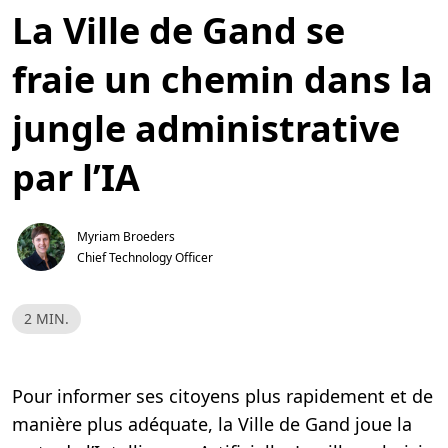
La Ville de Gand se
fraie un chemin dans la
jungle administrative
par l’IA
Myriam Broeders
Chief Technology Officer
T
2 MIN.
e
m
p
s
d
Pour informer ses citoyens plus rapidement et de
e
l
manière plus adéquate, la Ville de Gand joue la
e
c