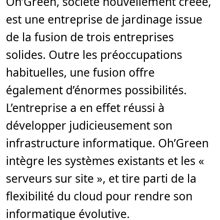
Oh’Green, société nouvellement créée,
d
e
est une entreprise de jardinage issue
l
e
c
de la fusion de trois entreprises
t
u
solides. Outre les préoccupations
r
e
,
habituelles, une fusion offre
5
m
également d’énormes possibilités.
i
n
.
L’entreprise a en effet réussi à
développer judicieusement son
infrastructure informatique. Oh’Green
intègre les systèmes existants et les «
serveurs sur site », et tire parti de la
flexibilité du cloud pour rendre son
informatique évolutive.