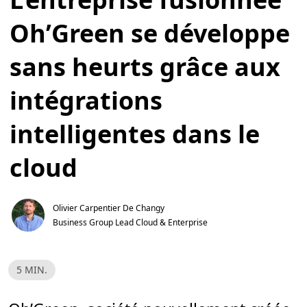
Oh’Green se développe
sans heurts grâce aux
intégrations
intelligentes dans le
cloud
Olivier Carpentier De Changy
Business Group Lead Cloud & Enterprise
T
5 MIN.
e
m
p
s