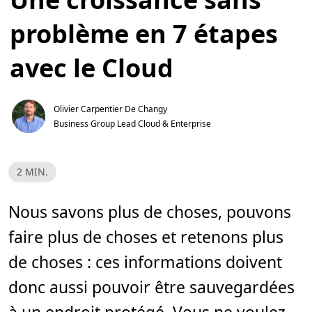
problème en 7 étapes
avec le Cloud
Olivier Carpentier De Changy
Business Group Lead Cloud & Enterprise
T
2 MIN.
e
m
p
s
Nous savons plus de choses, pouvons
d
e
faire plus de choses et retenons plus
l
e
c
de choses : ces informations doivent
t
u
donc aussi pouvoir être sauvegardées
r
e
,