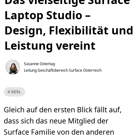
Laptop Studio –
Design, Flexibilität und
Leistung vereint
Susanne Ostertag
Leitung Geschäftsbereich Surface Österreich
L
4 MIN.
e
s
e
z
Gleich auf den ersten Blick fällt auf,
e
i
dass sich das neue Mitglied der
t
,
4
Surface Familie von den anderen
m
i