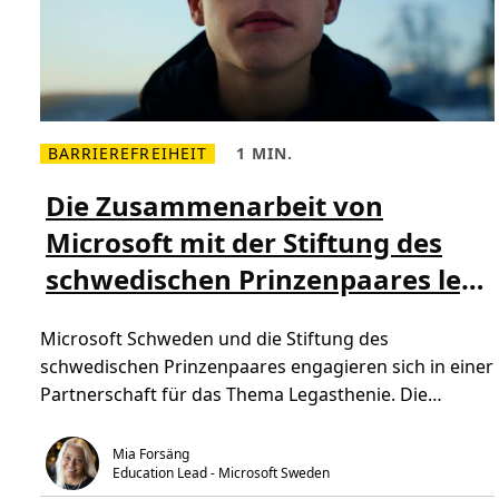
BARRIEREFREIHEIT
1 MIN.
M
L
e
e
h
s
Die Zusammenarbeit von
r
e
l
z
Microsoft mit der Stiftung des
e
e
s
i
schwedischen Prinzenpaares legt
e
t
n
,
Ü
1
einen Fokus auf das Thema
b
m
Microsoft Schweden und die Stiftung des
e
i
Legasthenie
r
n
schwedischen Prinzenpaares engagieren sich in einer
D
.
i
Partnerschaft für das Thema Legasthenie. Die
e
Z
Partnerschaft verfolgt […]
u
s
Mia Forsäng
a
Education Lead - Microsoft Sweden
m
m