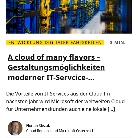
ENTWICKLUNG DIGITALER FÄHIGKEITEN
3 MIN.
M
L
e
e
h
s
A cloud of many flavors –
r
e
l
z
Gestaltungsmöglichkeiten
e
e
s
i
moderner IT-Servcice-
e
t
n
,
Ü
3
Architekturen
b
m
Die Vorteile von IT-Services aus der Cloud Im
e
i
r
n
nächsten Jahr wird Microsoft der weltweiten Cloud
A
.
c
für Unternehmenskunden auch eine lokale […]
l
o
u
d
Florian Slezak
o
Cloud Region Lead Microsoft Österreich
f
m