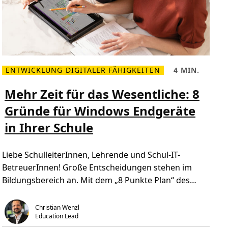
ENTWICKLUNG DIGITALER FÄHIGKEITEN
4 MIN.
M
L
e
e
h
s
Mehr Zeit für das Wesentliche: 8
r
e
l
z
Gründe für Windows Endgeräte
e
e
s
i
in Ihrer Schule
e
t
n
,
Ü
4
b
m
Liebe SchulleiterInnen, Lehrende und Schul-IT-
e
i
r
n
BetreuerInnen! Große Entscheidungen stehen im
M
.
e
Bildungsbereich an. Mit dem „8 Punkte Plan“ des
h
r
Bildungsministeriums sind für […]
Z
e
Christian Wenzl
i
Education Lead
t
f