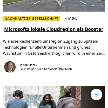
NACHHALTIGE GESELLSCHAFT
4 MIN.
M
L
e
e
h
s
Microsofts lokale Cloudregion als Booster
r
e
l
z
e
e
Wie eine Rechenzentrumsregion Zugang zu Spitzen-
s
i
e
t
Technologien für alle Unternehmen und grünes
n
,
Ü
4
Wachstum in Österreich ermöglichen wird In einer Zeit,
b
m
e
i
in […]
r
n
M
.
Florian Slezak
i
Cloud Region Lead Microsoft Österreich
c
r
o
s
o
f
t
s
l
o
k