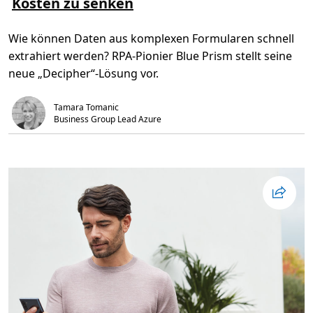
Kosten zu senken
e
n
s
e
e
n
Wie können Daten aus komplexen Formularen schnell
n
m
Ü
i
extrahiert werden? RPA-Pionier Blue Prism stellt seine
b
t
e
e
neue „Decipher“-Lösung vor.
r
i
R
n
o
e
Tamara Tomanic
b
m
o
k
Business Group Lead Azure
t
o
i
m
c
p
P
l
r
e
o
t
c
t
e
d
s
i
s
g
A
i
u
t
t
a
o
l
m
e
a
n
t
A
i
n
o
s
n
a