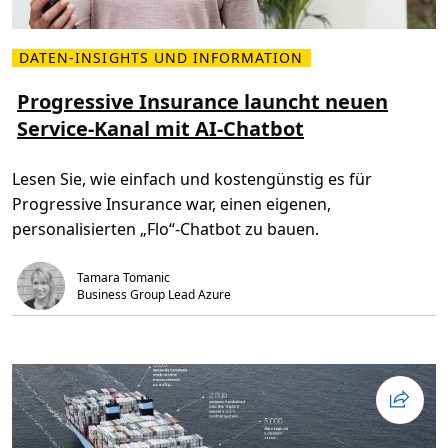
(
t
R
z
P
A
DATEN-INSIGHTS UND INFORMATION
M
)
e
h
h
Progressive Insurance launcht neuen
i
r
l
Service-Kanal mit AI-Chatbot
l
f
e
t
s
K
e
o
Lesen Sie, wie einfach und kostengünstig es für
n
s
Ü
t
Progressive Insurance war, einen eigenen,
b
e
e
n
personalisierten „Flo“-Chatbot zu bauen.
r
z
P
u
r
s
Tamara Tomanic
o
e
g
n
Business Group Lead Azure
r
k
e
e
s
n
s
i
v
e
I
n
s
u