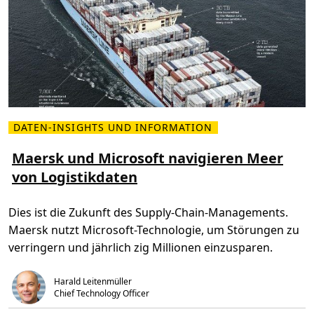
r
a
n
c
e
l
a
u
n
c
h
t
n
DATEN-INSIGHTS UND INFORMATION
M
e
e
u
h
Maersk und Microsoft navigieren Meer
e
r
n
von Logistikdaten
l
S
e
e
s
r
e
v
Dies ist die Zukunft des Supply-Chain-Managements.
n
i
Ü
c
Maersk nutzt Microsoft-Technologie, um Störungen zu
b
e
e
-
verringern und jährlich zig Millionen einzusparen.
r
K
M
a
a
n
Harald Leitenmüller
e
a
r
l
Chief Technology Officer
s
m
k
i