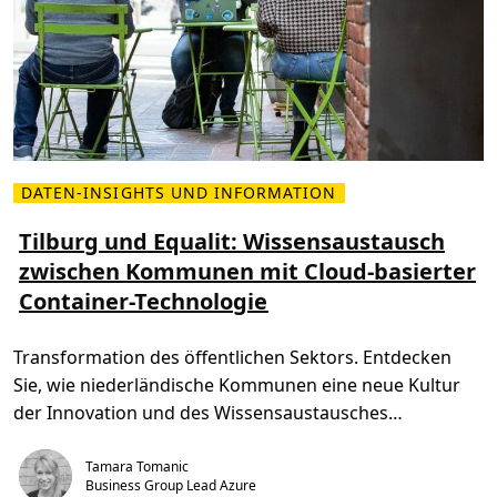
a
l
e
C
l
o
u
d
r
e
g
i
o
DATEN-INSIGHTS UND INFORMATION
M
n
e
a
h
Tilburg und Equalit: Wissensaustausch
l
r
s
zwischen Kommunen mit Cloud-basierter
l
B
e
o
Container-Technologie
s
o
e
s
n
t
Ü
e
Transformation des öffentlichen Sektors. Entdecken
b
r
e
Sie, wie niederländische Kommunen eine neue Kultur
r
T
der Innovation und des Wissensaustausches
i
l
vorantreiben.
b
Tamara Tomanic
u
r
Business Group Lead Azure