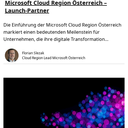
h
s
Microsoft ​​Cloud Region Österreich –
V
r
e
e
Launch-Partner​
l
z
r
e
e
f
s
i
ü
e
t
g
Die Einführung der Microsoft Cloud Region Österreich
n
,
b
Ü
1
a
markiert einen bedeutenden Meilenstein für
b
m
r
e
i
Unternehmen, die ihre digitale Transformation
r
n
M
.
vorantreiben und ihre […]
i
Florian Slezak
c
r
Cloud Region Lead Microsoft Österreich
o
s
o
f
t
C
l
o
u
d
R
e
g
i
o
n