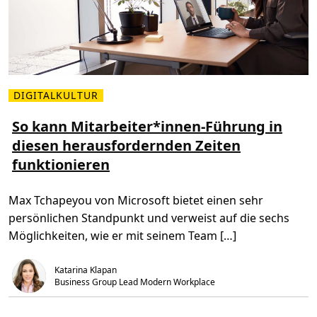
d
e
r
d
i
g
i
t
a
l
DIGITALKULTUR
M
e
e
n
h
So kann Mitarbeiter*innen-Führung in
F
r
e
diesen herausfordernden Zeiten
l
r
e
t
funktionieren
s
i
e
g
n
u
Ü
n
Max Tchapeyou von Microsoft bietet einen sehr
b
g
e
persönlichen Standpunkt und verweist auf die sechs
r
S
Möglichkeiten, wie er mit seinem Team […]
o
k
a
Katarina Klapan
n
n
Business Group Lead Modern Workplace
M
i
t