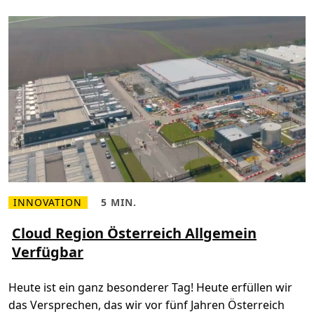
M
i
c
r
o
s
o
f
t
C
l
o
u
d
R
e
g
i
o
n
Ö
INNOVATION
5 MIN.
M
L
s
e
e
t
h
s
Cloud Region Österreich Allgemein
e
r
e
r
Verfügbar
l
z
r
e
e
e
s
i
i
e
t
c
Heute ist ein ganz besonderer Tag! Heute erfüllen wir
n
,
h
Ü
5
–
das Versprechen, das wir vor fünf Jahren Österreich
b
m
B