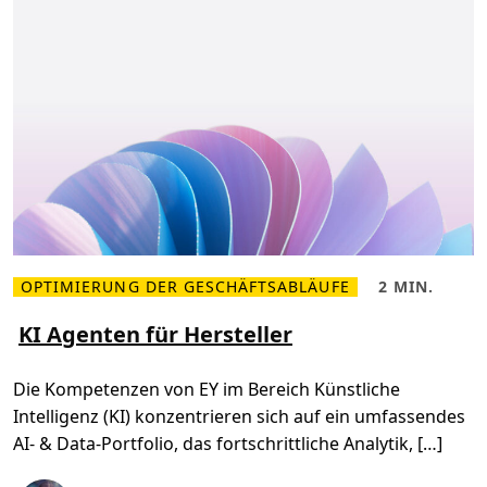
C
r
o
n
p
e
i
n
l
D
o
a
t
t
J
e
o
n
u
p
r
l
n
a
e
t
y
t
f
o
r
m
OPTIMIERUNG DER GESCHÄFTSABLÄUFE
2 MIN.
M
L
e
e
h
s
KI Agenten für Hersteller
r
e
l
z
e
e
Die Kompetenzen von EY im Bereich Künstliche
s
i
e
t
Intelligenz (KI) konzentrieren sich auf ein umfassendes
n
,
Ü
2
AI- & Data-Portfolio, das fortschrittliche Analytik, […]
b
m
e
i
r
n