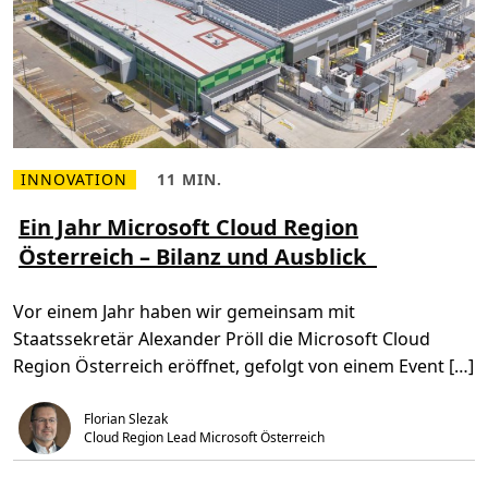
INNOVATION
11 MIN.
M
L
e
e
h
s
Ein Jahr Microsoft Cloud Region
r
e
Österreich – Bilanz und Ausblick
l
z
e
e
s
i
e
t
Vor einem Jahr haben wir gemeinsam mit
n
,
Ü
1
Staatssekretär Alexander Pröll die Microsoft Cloud
b
1
e
m
Region Österreich eröffnet, gefolgt von einem Event […]
r
i
E
n
i
.
Florian Slezak
n
J
Cloud Region Lead Microsoft Österreich
a
h
r