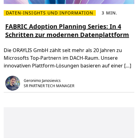
o
o
n
u
n
DATEN-INSIGHTS UND INFORMATION
3 MIN.
r
M
L
e
c
e
e
c
e
h
s
FABRIC Adoption Planning Series: In 4
t
n
r
e
e
n
Schritten zur modernen Datenplattform
l
z
d
u
e
e
S
t
s
i
e
z
e
t
r
t
Die ORAYLIS GmbH zählt seit mehr als 20 Jahren zu
n
,
v
Ü
3
i
Microsofts Top-Partnern im DACH-Raum. Unsere
b
m
c
e
i
e
innovativen Plattform-Lösungen basieren auf einer […]
r
n
s
F
.
a
A
l
Geronimo Janosievics
B
s
R
G
SR PARTNER TECH MANAGER
I
a
C
m
A
e
d
c
o
h
p
a
t
n
i
g
o
e
n
r
P
l