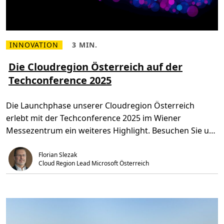
Ö
s
t
e
r
r
e
INNOVATION
3 MIN.
M
L
i
e
e
c
h
s
​​Die Cloudregion Österreich auf der
h
r
e
–
Techconference 2025​
l
z
L
e
e
a
s
i
u
e
t
n
Die Launchphase unserer Cloudregion Österreich
n
,
c
Ü
3
h
erlebt mit der Techconference 2025 im Wiener
b
m
-
e
i
P
Messezentrum ein weiteres Highlight. Besuchen Sie uns
r
n
a
.
in […]
r
D
t
Florian Slezak
i
n
e
e
Cloud Region Lead Microsoft Österreich
C
r
l
o
u
d
r
e
g