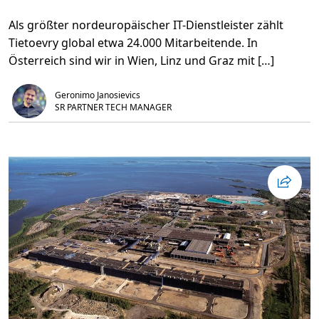
s
i
e
t
Als größter nordeuropäischer IT-Dienstleister zählt
n
,
Ü
4
Tietoevry global etwa 24.000 Mitarbeitende. In
b
m
e
i
Österreich sind wir in Wien, Linz und Graz mit […]
r
n
I
.
n
Geronimo Janosievics
t
e
SR PARTNER TECH MANAGER
l
l
i
g
e
n
t
e
V
e
r
a
r
b
e
i
t
u
n
g
v