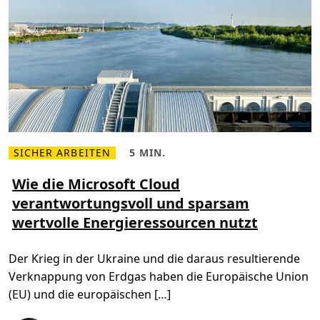
i
o
n
Ö
s
t
e
r
r
e
i
c
h
a
u
f
SICHER ARBEITEN
5 MIN.
M
L
d
e
e
e
h
s
Wie die Microsoft Cloud
r
r
e
T
verantwortungsvoll und sparsam
l
z
e
e
e
c
wertvolle Energieressourcen nutzt
s
i
h
e
t
c
n
,
o
Ü
5
n
Der Krieg in der Ukraine und die daraus resultierende
b
m
f
e
i
e
Verknappung von Erdgas haben die Europäische Union
r
n
r
W
.
e
(EU) und die europäischen […]
i
n
e
c
d