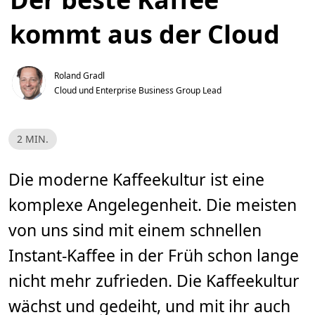
kommt aus der Cloud
Roland Gradl
Cloud und Enterprise Business Group Lead
L
2 MIN.
e
s
e
z
Die moderne Kaffeekultur ist eine
e
i
komplexe Angelegenheit. Die meisten
t
,
2
von uns sind mit einem schnellen
m
i
Instant-Kaffee in der Früh schon lange
n
.
nicht mehr zufrieden. Die Kaffeekultur
wächst und gedeiht, und mit ihr auch