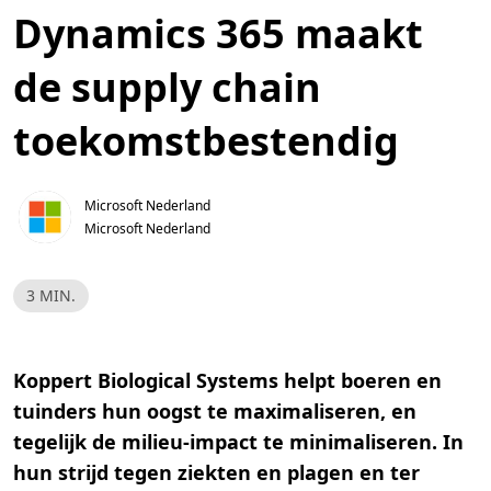
Dynamics 365 maakt
de supply chain
toekomstbestendig
Microsoft Nederland
Microsoft Nederland
L
3 MIN.
e
e
s
t
i
Koppert Biological Systems
helpt boeren en
j
d
tuinders hun oogst te maximaliseren, en
,
3
tegelijk de milieu-impact te minimaliseren. In
m
i
hun strijd tegen ziekten en plagen en ter
n
.