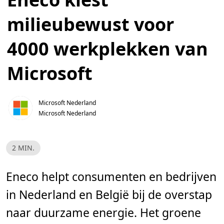
milieubewust voor
4000 werkplekken van
Microsoft
Microsoft Nederland
Microsoft Nederland
L
2 MIN.
e
e
s
t
Eneco helpt consumenten en bedrijven
i
j
in Nederland en België bij de overstap
d
,
2
naar duurzame energie. Het groene
m
i