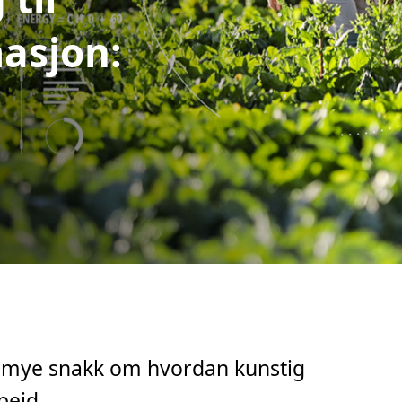
masjon:
n
ed mye snakk om hvordan kunstig
beid.