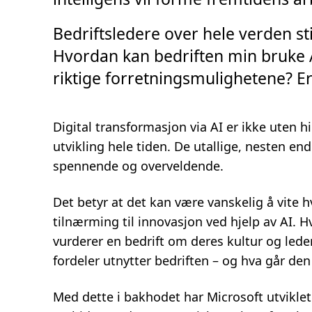
2
m
i
Bedriftsledere over hele verden st
n
.
Hvordan kan bedriften min bruke AI
riktige forretningsmulighetene? Er
Digital transformasjon via AI er ikke uten h
utvikling hele tiden. De utallige, nesten e
spennende og overveldende.
Det betyr at det kan være vanskelig å vite 
tilnærming til innovasjon ved hjelp av AI. Hv
vurderer en bedrift om deres kultur og lede
fordeler utnytter bedriften – og hva går den
Med dette i bakhodet har Microsoft utviklet