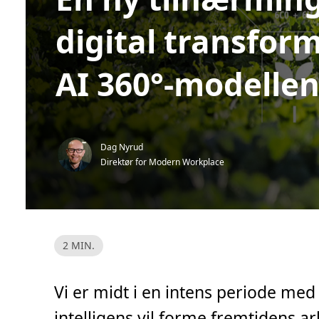
digital transfor
AI 360°-modelle
Dag Nyrud
Direktør for Modern Workplace
L
2 MIN.
e
s
e
t
Vi er midt i en intens periode m
i
d
,
intelligens vil forme fremtidens ar