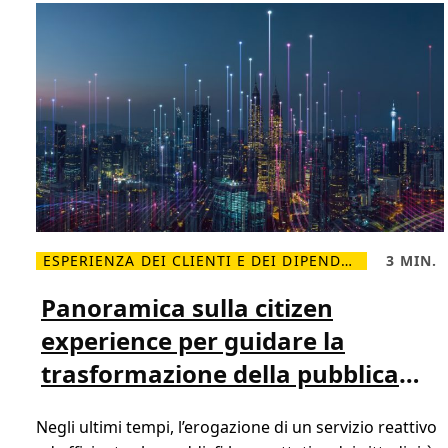
ESPERIENZA DEI CLIENTI E DEI DIPENDENTI
3 MIN.
L
T
e
e
g
m
Panoramica sulla citizen
g
p
i
o
experience per guidare la
d
d
i
i
trasformazione della pubblica
p
l
i
e
ù
t
amministrazione
P
t
Negli ultimi tempi, l’erogazione di un servizio reattivo
a
u
n
r