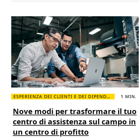
m
m
a
d
i
c
o
n
f
o
r
m
i
t
à
p
u
ò
a
i
u
ESPERIENZA DEI CLIENTI E DEI DIPENDENTI
1 MIN.
t
L
T
a
e
e
r
g
m
Nove modi per trasformare il tuo
e
g
p
a
i
o
c
centro di assistenza sul campo in
d
d
o
i
i
s
un centro di profitto
p
l
t
i
e
r
ù
t
u