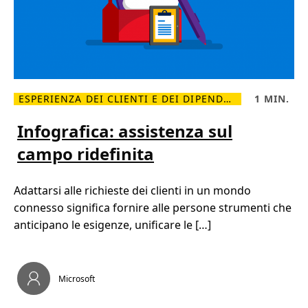
n
o
t
i
v
e
n
d
i
t
a
ESPERIENZA DEI CLIENTI E DEI DIPENDENTI
1 MIN.
a
L
T
d
e
e
a
g
m
Infografica: assistenza sul
c
g
p
c
i
o
e
campo ridefinita
d
d
t
i
i
t
p
l
a
i
e
r
Adattarsi alle richieste dei clienti in un mondo
ù
t
e
I
t
l
connesso significa fornire alle persone strumenti che
n
u
a
f
r
anticipano le esigenze, unificare le […]
s
o
a
f
g
,
i
r
1
d
a
m
a
f
i
d
Microsoft
i
n
i
c
.
c
a
r
: