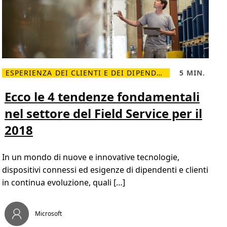
o
l
i
u
l
s
c
l
o
u
d
è
s
ESPERIENZA DEI CLIENTI E DEI DIPENDENTI
5 MIN.
i
L
T
n
e
e
o
g
m
Ecco le 4 tendenze fondamentali
n
g
p
i
i
o
m
nel settore del Field Service per il
d
d
o
i
i
d
2018
p
l
i
i
e
m
ù
t
a
E
t
g
In un mondo di nuove e innovative tecnologie,
c
u
g
c
r
i
dispositivi connessi ed esigenze di dipendenti e clienti
o
a
o
l
,
r
in continua evoluzione, quali […]
e
5
e
4
m
e
t
i
ff
e
n
i
n
.
Microsoft
c
d
i
e