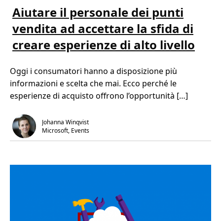
e
e
i
g
m
Aiutare il personale dei punti
o
g
p
n
i
o
i
vendita ad accettare la sfida di
d
d
c
i
i
o
creare esperienze di alto livello
p
l
n
i
e
i
ù
t
c
A
t
l
Oggi i consumatori hanno a disposizione più
i
u
i
u
r
e
informazioni e scelta che mai. Ecco perché le
t
a
n
a
,
t
esperienze di acquisto offrono l’opportunità […]
r
3
i
e
m
i
i
i
n
l
n
u
Johanna Winqvist
p
.
n
Microsoft, Events
e
m
r
o
s
m
o
e
n
n
a
t
l
o
e
c
d
r
e
i
i
t
p
i
u
c