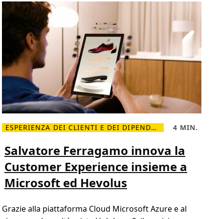
ESPERIENZA DEI CLIENTI E DEI DIPENDENTI
4 MIN.
L
T
e
e
g
m
Salvatore Ferragamo innova la
g
p
i
o
Customer Experience insieme a
d
d
i
i
Microsoft ed Hevolus
p
l
i
e
ù
t
S
t
Grazie alla piattaforma Cloud Microsoft Azure e al
a
u
l
r