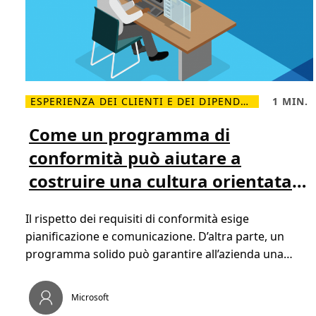
c
l
o
i
v
c
e
a
r
a
W
m
o
m
r
i
k
n
s
i
ESPERIENZA DEI CLIENTI E DEI DIPENDENTI
1 MIN.
h
s
L
T
o
t
e
e
p
r
g
m
Come un programma di
a
g
p
z
i
o
i
conformità può aiutare a
d
d
o
i
i
n
costruire una cultura orientata
p
l
e
i
e
ù
t
al cliente
C
t
Il rispetto dei requisiti di conformità esige
o
u
m
r
pianificazione e comunicazione. D’altra parte, un
e
a
u
,
programma solido può garantire all’azienda una
n
1
p
m
buona […]
r
i
o
n
g
.
Microsoft
r
a