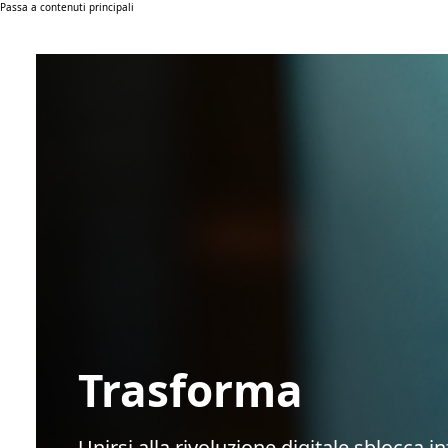
Passa a contenuti principali
Trasforma
Unirsi alla rivoluzione digitale sblocca i