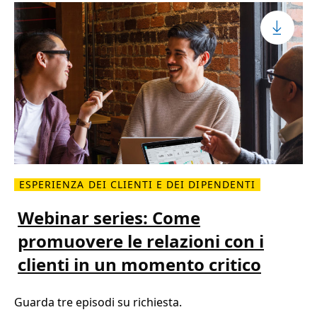
ESPERIENZA DEI CLIENTI E DEI DIPENDENTI
L
e
g
Webinar series: Come
g
i
promuovere le relazioni con i
d
i
clienti in un momento critico
p
i
ù
W
Guarda tre episodi su richiesta.
e
b