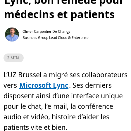
médecins et patients
Olivier Carpentier De Changy
Business Group Lead Cloud & Enterprise
T
2 MIN.
e
m
p
s
L’UZ Brussel a migré ses collaborateurs
d
e
vers
Microsoft Lync
. Ses derniers
l
e
c
disposent ainsi d’une interface unique
t
u
pour le chat, l’e-mail, la conférence
r
e
,
audio et vidéo, histoire d’aider les
2
m
patients vite et bien.
i
n