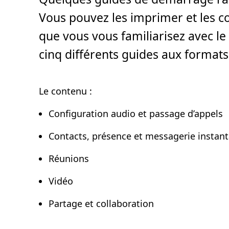
e
c
Vous pouvez les imprimer et les c
t
u
r
que vous vous familiarisez avec l
e
,
cinq différents guides aux format
1
m
i
n
.
Le contenu :
Configuration audio et passage d’appels
Contacts, présence et messagerie instan
Réunions
Vidéo
Partage et collaboration