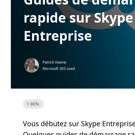
rapide sur Skype
Entreprise
Patrick Viaene
Microsoft 365 Lead
T
1 MIN.
e
m
p
s
Vous débutez sur Skype Entreprise
d
e
l
Quelques guides de démarrage rapi