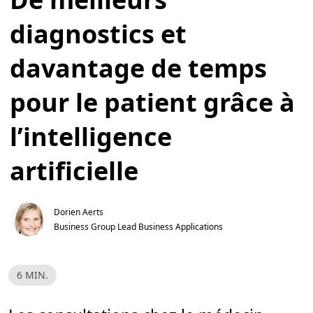
diagnostics et
davantage de temps
pour le patient grâce à
l’intelligence
artificielle
Dorien Aerts
Business Group Lead Business Applications
T
6 MIN.
e
m
p
s