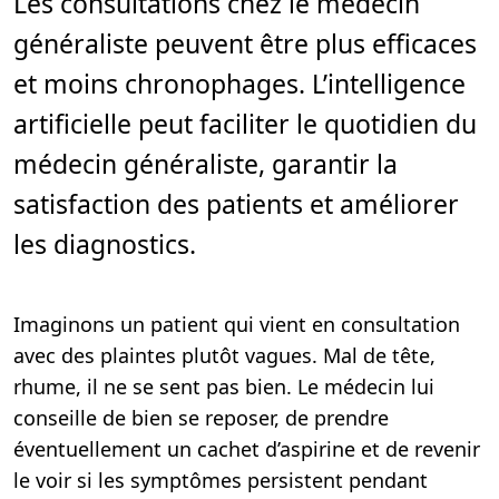
Les consultations chez le médecin
d
e
généraliste peuvent être plus efficaces
l
e
c
et moins chronophages. L’intelligence
t
u
artificielle peut faciliter le quotidien du
r
e
,
médecin généraliste, garantir la
6
m
satisfaction des patients et améliorer
i
n
.
les diagnostics.
Imaginons un patient qui vient en consultation
avec des plaintes plutôt vagues. Mal de tête,
rhume, il ne se sent pas bien. Le médecin lui
conseille de bien se reposer, de prendre
éventuellement un cachet d’aspirine et de revenir
le voir si les symptômes persistent pendant