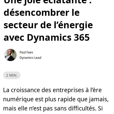
désencombrer le
secteur de l’énergie
avec Dynamics 365
Paul Faes
Dynamics Lead
T
2 MIN.
e
m
p
s
La croissance des entreprises à l’ère
d
e
numérique est plus rapide que jamais,
l
e
c
mais elle n’est pas sans difficultés. Si
t
u