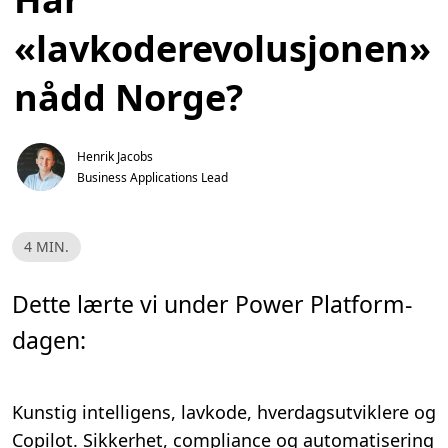
«lavkoderevolusjonen»
nådd Norge?
Henrik Jacobs
Business Applications Lead
L
4 MIN.
e
s
e
t
Dette lærte vi under Power Platform-
i
d
dagen:
,
4
m
i
n
.
Kunstig intelligens, lavkode, h
verdagsutviklere og
Copilot. Sikkerhet, compliance og automatisering