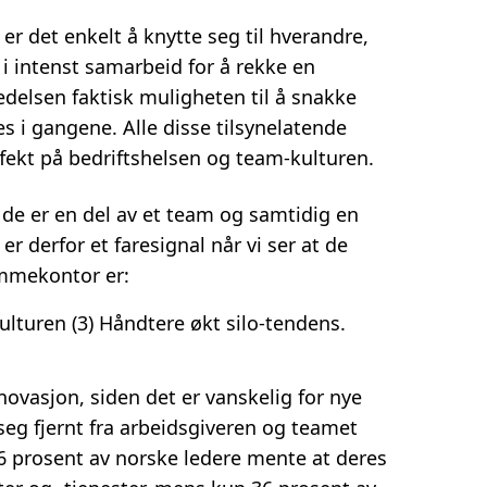
er det enkelt å knytte seg til hverandre,
r i intenst samarbeid for å rekke en
ledelsen faktisk muligheten til å snakke
 i gangene. Alle disse tilsynelatende
ffekt på bedriftshelsen og team-kulturen.
 de er en del av et team og samtidig en
er derfor et faresignal når vi ser at de
jemmekontor er:
lturen (3) Håndtere økt silo-tendens.
nnovasjon, siden det er vanskelig for nye
 seg fjernt fra arbeidsgiveren og teamet
 56 prosent av norske ledere mente at deres