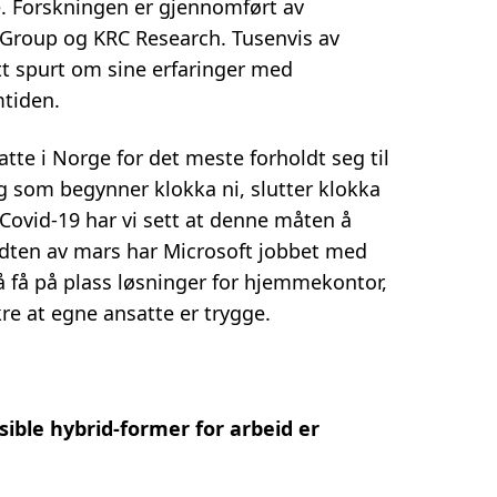
le. Forskningen er gjennomført av
roup og KRC Research. Tusenvis av
itt spurt om sine erfaringer med
mtiden.
atte i Norge for det meste forholdt seg til
g som begynner klokka ni, slutter klokka
ovid-19 har vi sett at denne måten å
idten av mars har Microsoft jobbet med
å få på plass løsninger for hjemmekontor,
e at egne ansatte er trygge.
sible hybrid-former for arbeid er