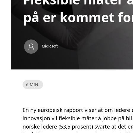
på er kommet for
Microsoft
L
6 MIN.
e
s
e
t
i
d
En ny europeisk rapport viser at om ledere 
,
6
innovasjon vil fleksible måter å jobbe på b
m
i
norske ledere (53,5 prosent) svarte at det e
n
.