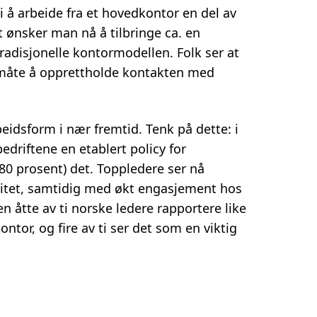
i å arbeide fra et hovedkontor en del av
t ønsker man nå å tilbringe ca. en
tradisjonelle kontormodellen. Folk ser at
ig måte å opprettholde kontakten med
idsform i nær fremtid. Tenk på dette: i
bedriftene en etablert policy for
80 prosent) det. Toppledere ser nå
vitet, samtidig med økt engasjement hos
n åtte av ti norske ledere rapportere like
tor, og fire av ti ser det som en viktig