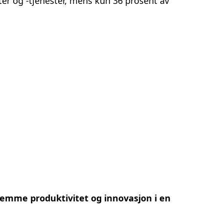
ter og -tjenester, mens kun 36 prosent av
remme produktivitet og innovasjon i en