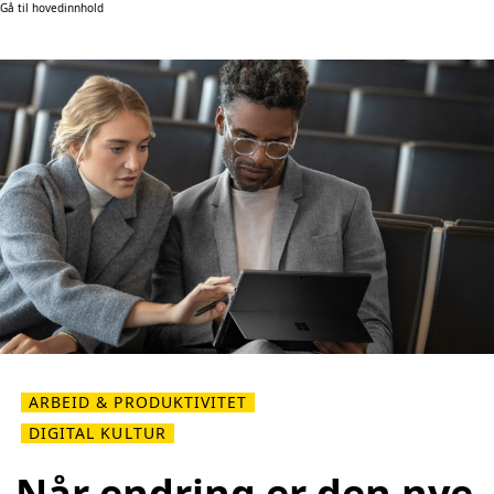
Gå til hovedinnhold
ARBEID & PRODUKTIVITET
DIGITAL KULTUR
Når endring er den nye