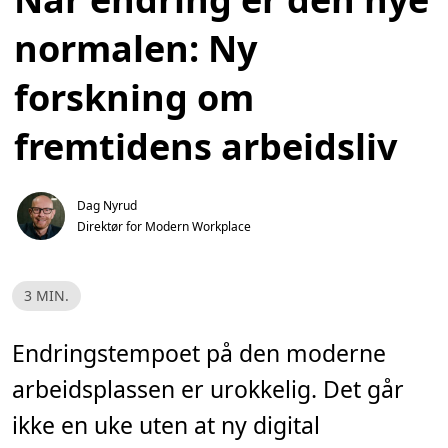
normalen: Ny
forskning om
fremtidens arbeidsliv
Dag Nyrud
Direktør for Modern Workplace
L
3 MIN.
e
s
e
t
Endringstempoet på den moderne
i
d
arbeidsplassen er urokkelig. Det går
,
3
m
ikke en uke uten at ny digital
i
n