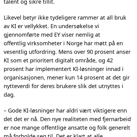
talent og sikre tillit.
Likevel
betyr
ikke
tydeligere
rammer
at all bruk
av
KI er
vellykket.
En undersøkelse vi
gjennomført
e
med EY viser nemlig at
offentlig
virksomheter
i Norge har møtt på
en
vesentlig utfordring.
Mens
over
90 prosent anser
KI som et prioritert digitalt område, og 42
prosent
har
implementert
KI-løsninger innad i
organisasjonen
, mener kun
14 prosent at det gir
nytteverdi for deres brukere
slik
det utnyttes i
dag
.
–
Gode KI-løsninger har aldri vært viktigere enn
det det er nå.
De
n
nye realiteten med fjernarbeid
er noe mange
offentlige
ansatte og folk generelt
må forholde seg til.
Det er klart at alle