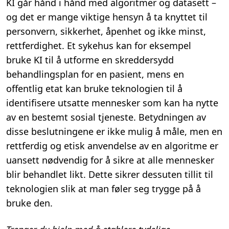
KI går hånd i hånd med algoritmer og datasett –
og det er mange viktige hensyn å ta knyttet til
personvern, sikkerhet, åpenhet og ikke minst,
rettferdighet.
Et sykehus kan for eksempel
bruke
K
I til å utforme en skreddersydd
behandlingsplan for en pasient
, mens e
n
offentlig etat kan bruke teknologien til å
identifisere utsatte mennesker som
kan
ha nytte
av en bestemt sosial tjeneste. Betydningen av
disse beslutningene er ikke mulig å måle
, men e
n
rettferdig og etisk
anvendelse
av en algoritme
er
uansett
nødvendig
for å sikre at alle mennesker
blir behandlet likt.
Dette sikrer dessuten tillit til
teknologien slik at
man
føler seg trygge på å
bruke
den.