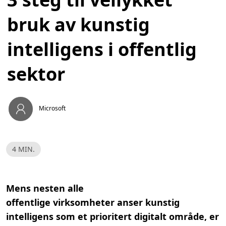
bruk av kunstig
intelligens i offentlig
sektor
Microsoft
L
4 MIN.
e
s
e
t
i
Mens nesten alle
d
,
offentlige
virksomheter
anser kunstig
4
m
intelligens som et prioritert digitalt område, er
i
n