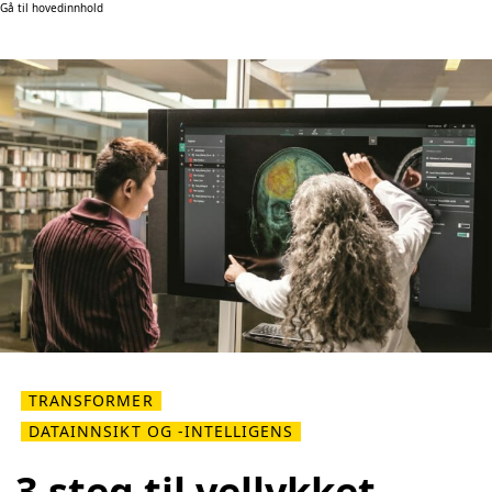
Gå til hovedinnhold
TRANSFORMER
DATAINNSIKT OG -INTELLIGENS
3 steg til vellykket