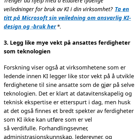
Trenger du hjelp med å etablere tydelige
veiledninger
for bruk av KI i din virksomhet
?
Ta en
titt på Microsoft sin veiledning om ansvarlig KI-
design og -bruk
her
*
.
3. Legg like mye vekt på ansattes ferdigheter
som teknologien
Forskning viser også at virksomhetene som er
ledende innen KI legger like stor vekt på å utvikle
ferdighetene til sine ansatte som de gjør på selve
teknologien.
Det er klart at datavitenskapelig og
teknisk ekspertise er etterspurt i dag, men husk
at det også finnes et bredt spekter av ferdigheter
som KI ikke kan utføre som
er vel
så
verdifulle.
Forhandlingsevner,
administrasjonskunnskap, lederevner, og