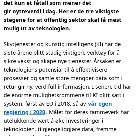
det kun et fåtall som
mener det
.
gir
nytteverdi
i dag
.
Her er de tre viktigste
stegene for at offentlig sektor skal få mest
mulig ut av teknologien.
Skytjenester og
kunstig intelligens (
KI
)
har de
siste årene blitt
stadig
viktig
ere
verktøy for å
sikre vekst og skape nye tjenester.
Årsaken er
teknologiens potensial til å effektivisere
prosesser og samle
store mengder
data
som i
retur gir ny, verdifull informasjon. I senere tid har
d
e enorme mulighetsrommene
til
KI
blitt
satt i
system, først av EU i 2018, så av
vår egen
regjering i 2020
. Målet for deres rammeverk har
utelukkende vært å
øke investeringer i
teknologien, tilgjengeliggjøre data, fremme