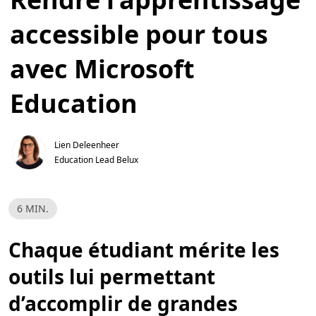
accessible pour tous
avec Microsoft
Education
Lien Deleenheer
Education Lead Belux
T
6 MIN.
e
m
p
Chaque étudiant mérite les
s
d
e
outils lui permettant
l
e
c
d’accomplir de grandes
t
u