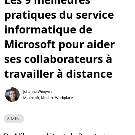
pratiques du service
informatique de
Microsoft pour aider
ses collaborateurs à
travailler à distance
Johanna Winqvist
Microsoft, Modern Workplace
T
8 MIN.
e
m
p
s