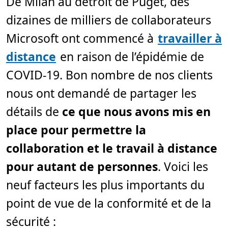
De Milan au détroit de Puget, des
d
e
dizaines de milliers de collaborateurs
l
e
c
Microsoft ont commencé à
travailler à
t
u
distance
en raison de l’épidémie de
r
e
,
COVID-19. Bon nombre de nos clients
8
m
nous ont demandé de partager les
i
n
.
détails de
ce que nous avons mis en
place pour permettre la
collaboration et le travail à distance
pour autant de personnes
. Voici les
neuf facteurs les plus importants du
point de vue de la conformité et de la
sécurité :