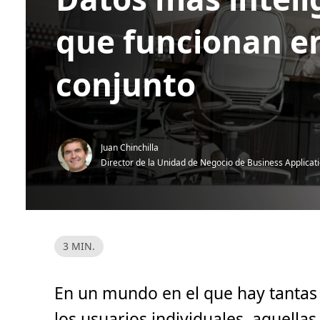
que funcionan e
conjunto
Juan Chinchilla
Director de la Unidad de Negocio de Business Applicat
H
3 MIN.
o
r
a
d
En un mundo en el que hay tantas
e
l
e
los usuarios individuales, aquellas