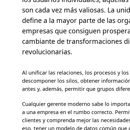
c
t
son cada vez más valiosas. La unid
u
r
a
define a la mayor parte de las org
,
3
empresas que consiguen prospera
m
i
n
cambiante de transformaciones dig
.
revolucionarias.
Al unificar las relaciones, los procesos y l
descomponer los silos, obtener información
antes y, además, permitir que grupos difer
Cualquier gerente moderno sabe lo importa
a una empresa en el rumbo correcto. Permi
clientes y comprenda mejor las necesidades
eso, tener un modelo de datos común que cr