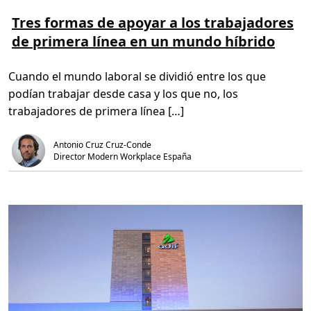
e
o
r
e
r
Tres formas de apoyar a los trabajadores
k
r
a
s
de primera línea en un mundo híbrido
m
d
h
á
e
o
s
l
p
s
e
s
Cuando el mundo laboral se dividió entre los que
o
c
b
t
podían trabajar desde casa y los que no, los
r
u
e
r
trabajadores de primera línea […]
T
a
r
,
e
1
Antonio Cruz Cruz-Conde
s
4
f
m
Director Modern Workplace España
o
i
r
n
m
.
a
s
d
e
a
p
o
y
a
r
a
l
o