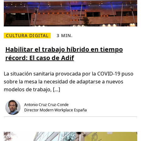
s
t
r
a
b
a
j
a
CULTURA DIGITAL
3 MIN.
L
H
d
e
o
o
e
r
Habilitar el trabajo híbrido en tiempo
r
r
a
e
récord: El caso de Adif
m
d
s
á
e
d
s
l
e
s
e
p
La situación sanitaria provocada por la COVID-19 puso
o
c
r
b
t
i
sobre la mesa la necesidad de adaptarse a nuevos
r
u
m
e
r
e
modelos de trabajo, […]
H
a
r
a
,
a
b
3
l
Antonio Cruz Cruz-Conde
i
m
í
l
i
n
Director Modern Workplace España
i
n
e
t
.
a
a
e
r
n
e
u
l
n
t
m