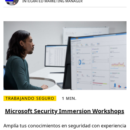
INTEGRATED MARKETING MANAGER
i
m
c
i
a
n
c
.
i
o
n
e
s
TRABAJANDO SEGURO
1 MIN.
L
H
e
o
e
r
Microsoft Security Immersion Workshops
r
a
m
d
á
e
Amplía tus conocimientos en seguridad con experiencia
s
l
s
e