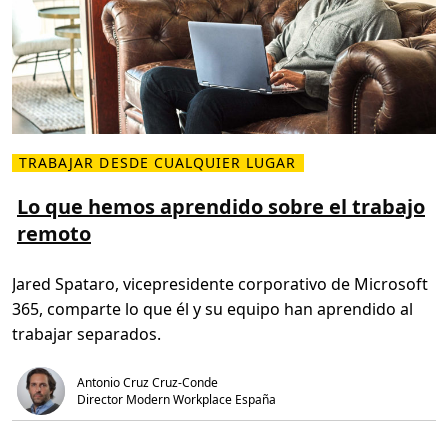
r
b
a
l
e
e
l
t
r
a
b
a
j
o
e
TRABAJAR DESDE CUALQUIER LUGAR
L
n
e
r
e
Lo que hemos aprendido sobre el trabajo
e
r
m
remoto
m
o
á
t
s
o
s
Jared Spataro, vicepresidente corporativo de Microsoft
o
b
365, comparte lo que él y su equipo han aprendido al
r
e
trabajar separados.
L
o
q
Antonio Cruz Cruz-Conde
u
e
Director Modern Workplace España
h
e
m