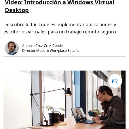
e
Vídeo: Introducción a Windows Virtual
r
r
e
Desktop
m
m
á
o
s
t
s
o
Descubre lo fácil que es implementar aplicaciones y
o
:
b
r
escritorios virtuales para un trabajo remoto seguro.
r
e
e
u
V
n
í
i
Antonio Cruz Cruz-Conde
d
o
Director Modern Workplace España
e
n
o
e
:
s
I
n
t
r
o
d
u
c
c
i
ó
n
a
W
i
n