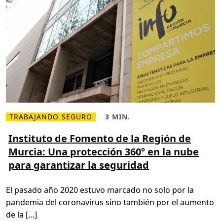
r
u
a
n
b
d
a
o
j
h
o
í
h
b
í
r
b
i
r
d
i
o
d
o
e
n
t
i
TRABAJANDO SEGURO
3 MIN.
L
H
e
e
o
m
e
r
Instituto de Fomento de la Región de
p
r
a
o
Murcia: Una protección 360º en la nube
m
d
r
á
e
é
para garantizar la seguridad
s
l
c
s
e
o
o
c
r
b
t
d
El pasado año 2020 estuvo marcado no solo por la
r
u
:
e
r
E
pandemia del coronavirus sino también por el aumento
I
a
l
n
,
c
de la […]
s
3
a