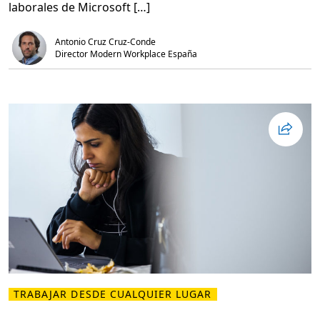
e
laborales de Microsoft […]
I
n
f
Antonio Cruz Cruz-Conde
o
r
Director Modern Workplace España
m
e
d
e
t
e
n
d
e
n
c
i
a
s
d
e
l
t
r
a
b
a
j
o
TRABAJAR DESDE CUALQUIER LUGAR
L
e
e
n