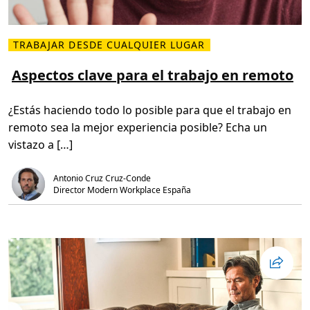
o
a
s
r
d
a
a
n
t
TRABAJAR DESDE CUALQUIER LUGAR
t
L
o
i
e
s
z
e
Aspectos clave para el trabajo en remoto
e
a
r
n
r
m
u
l
á
n
a
¿Estás haciendo todo lo posible para que el trabajo en
s
e
s
s
n
e
remoto sea la mejor experiencia posible? Echa un
o
t
g
b
o
u
vistazo a […]
r
r
r
e
n
i
A
o
d
s
Antonio Cruz Cruz-Conde
d
a
p
e
Director Modern Workplace España
d
e
t
c
r
t
a
o
b
s
a
c
j
l
o
a
f
v
l
e
e
p
x
a
i