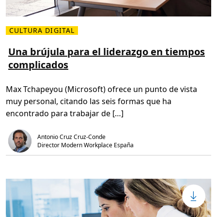
d
o
w
s
V
CULTURA DIGITAL
i
L
r
e
t
e
Una brújula para el liderazgo en tiempos
u
r
a
complicados
m
l
á
D
s
e
s
Max Tchapeyou (Microsoft) ofrece un punto de vista
s
o
k
b
muy personal, citando las seis formas que ha
t
r
o
e
encontrado para trabajar de […]
p
U
n
a
Antonio Cruz Cruz-Conde
b
r
Director Modern Workplace España
ú
j
u
l
a
p
a
r
a
e