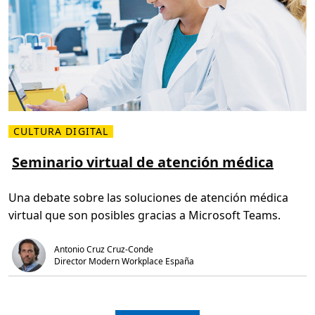
l
l
i
d
e
r
a
z
g
o
e
n
t
i
CULTURA DIGITAL
L
e
e
m
e
Seminario virtual de atención médica
p
r
o
m
s
á
c
Una debate sobre las soluciones de atención médica
s
o
s
m
virtual que son posibles gracias a Microsoft Teams.
o
p
b
l
r
i
e
c
Antonio Cruz Cruz-Conde
S
a
Director Modern Workplace España
e
d
m
o
i
s
n
a
r