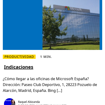
PRODUCTIVIDAD
1 MIN.
L
H
e
o
e
r
Indicaciones
r
a
m
d
á
e
¿Cómo llegar a las oficinas de Microsoft España?
s
l
s
e
Dirección: Paseo Club Deportivo, 1, 28223 Pozuelo de
o
c
b
t
Alarcón, Madrid, España. Bing […]
r
u
e
r
I
a
n
,
Raquel Abizanda
d
1