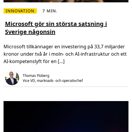
INNOVATION
7 MIN.
L
L
ä
ä
s
s
Microsoft gör sin största satsning i
m
t
Sverige någonsin
e
i
r
d
o
,
m
7
Microsoft tillkännager en investering på 33,7 miljarder
M
m
i
i
kronor under två år i moln- och AI-infrastruktur och ett
c
n
r
.
AI-kompetenslyft för en […]
o
s
o
Thomas Floberg
f
t
Vice VD, marknads- och operativchef
g
ö
r
s
i
n
s
t
ö
r
s
t