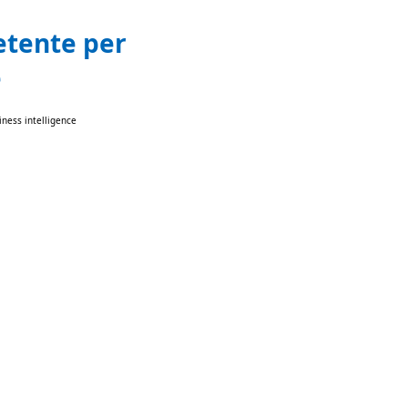
etente per
e
iness intelligence