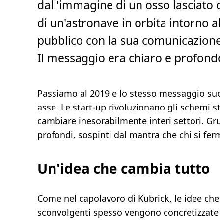
dall'immagine di un osso lasciato
a
,
di un'astronave in orbita intorno al
2
m
i
pubblico con la sua comunicazione
n
.
Il messaggio era chiaro e profondo:
Passiamo al 2019 e lo stesso messaggio suo
asse. Le start-up rivoluzionano gli schemi st
cambiare inesorabilmente interi settori. Gr
profondi, sospinti dal mantra che chi si fer
Un'idea che cambia tutto
Come nel capolavoro di Kubrick, le idee ch
sconvolgenti spesso vengono concretizzate in