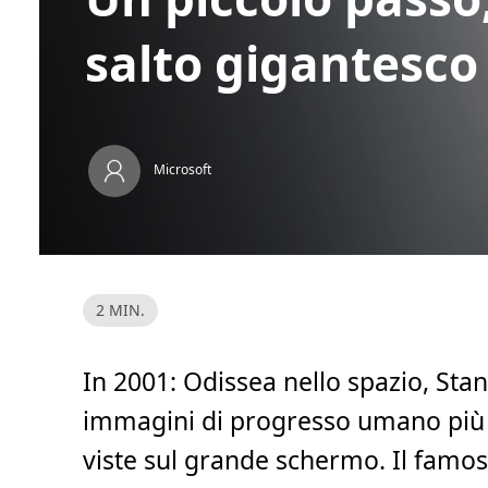
salto gigantesco
Microsoft
T
2 MIN.
e
m
p
o
In 2001: Odissea nello spazio, Sta
d
i
l
immagini di progresso umano più s
e
t
viste sul grande schermo. Il famo
t
u
r