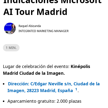
AI Tour Madrid
Raquel Abizanda
INTEGRATED MARKETING MANAGER
H
1 MIN.
o
r
a
d
e
Lugar de celebración del evento:
Kinépolis
l
e
Madrid Ciudad de la Imagen.
c
t
u
Dirección
: C/Edgar Neville s/n, Ciudad de la
r
a
1
Imagen, 28223 Madrid, España
.
,
1
m
i
Aparcamiento gratuito: 2.000 plazas
n
.