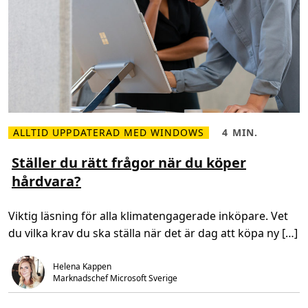
ALLTID UPPDATERAD MED WINDOWS
4 MIN.
L
L
ä
ä
s
s
Ställer du rätt frågor när du köper
m
t
hårdvara?
e
i
r
d
o
,
m
4
Viktig läsning för alla klimatengagerade inköpare. Vet
S
m
t
i
du vilka krav du ska ställa när det är dag att köpa ny […]
ä
n
l
.
l
e
Helena Kappen
r
Marknadschef Microsoft Sverige
d
u
r