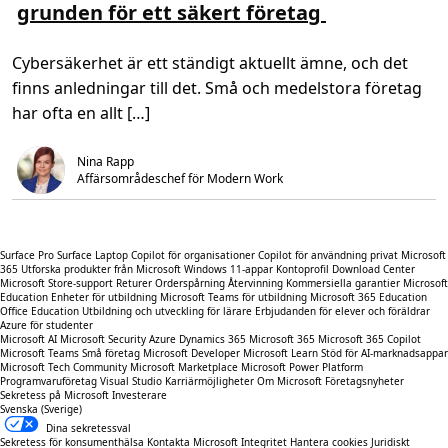
grunden för ett säkert företag
e
i
r
d
o
,
m
2
Cybersäkerhet är ett ständigt aktuellt ämne, och det
E
m
t
i
finns anledningar till det. Små och medelstora företag
t
n
m
.
har ofta en allt […]
o
d
e
Nina Rapp
r
n
Affärsområdeschef för Modern Work 
t
o
p
e
r
Surface Pro
Surface Laptop
Copilot för organisationer
Copilot för användning privat
Microsoft
a
365
Utforska produkter från Microsoft
Windows 11-appar
Kontoprofil
Download Center
t
Microsoft Store-support
Returer
Orderspårning
Återvinning
Kommersiella garantier
Microsoft
i
Education
Enheter för utbildning
Microsoft Teams för utbildning
Microsoft 365 Education
v
Office Education
Utbildning och utveckling för lärare
Erbjudanden för elever och föräldrar
s
Azure för studenter
y
Microsoft AI
Microsoft Security
Azure
Dynamics 365
Microsoft 365
Microsoft 365 Copilot
s
Microsoft Teams
Små företag
Microsoft Developer
Microsoft Learn
Stöd för AI-marknadsappar
t
Microsoft Tech Community
Microsoft Marketplace
Microsoft Power Platform
e
Programvaruföretag
Visual Studio
Karriärmöjligheter
Om Microsoft
Företagsnyheter
m
Sekretess på Microsoft
Investerare
u
Svenska (Sverige)
t
g
Dina sekretessval
ö
Sekretess för konsumenthälsa
Kontakta Microsoft
Integritet
Hantera cookies
Juridiskt