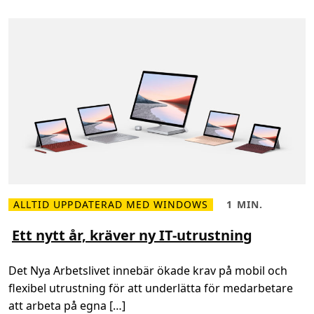
ä
t
t
f
r
å
g
o
r
n
ä
r
d
u
k
ö
p
e
r
h
å
ALLTID UPPDATERAD MED WINDOWS
1 MIN.
r
L
L
d
ä
ä
v
s
s
Ett nytt år, kräver ny IT-utrustning
a
m
t
r
e
i
a
r
d
Det Nya Arbetslivet innebär ökade krav på mobil och
?
o
,
m
1
flexibel utrustning för att underlätta för medarbetare
E
m
t
i
att arbeta på egna […]
t
n