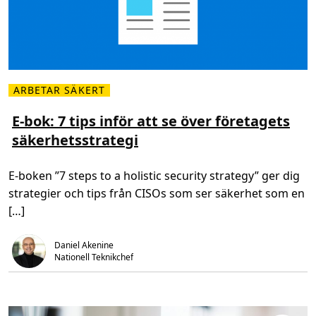
m
o
l
n
t
j
ä
n
ARBETAR SÄKERT
s
L
t
ä
e
s
E-bok: 7 tips inför att se över företagets
r
m
f
säkerhetsstrategi
e
ö
r
r
o
a
m
t
E-boken ”7 steps to a holistic security strategy” ger dig
E
t
-
u
strategier och tips från CISOs som ser säkerhet som en
b
p
o
p
[…]
k
n
:
å
7
r
Daniel Akenine
t
e
i
Nationell Teknikchef
g
p
e
s
l
i
e
n
f
f
t
ö
e