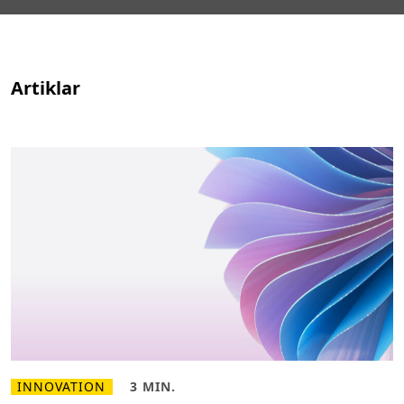
Artiklar
INNOVATION
3 MIN.
L
L