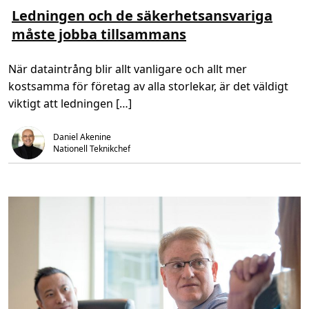
i
ä
ä
l
s
s
Ledningen och de säkerhetsansvariga
l
m
t
f
måste jobba tillsammans
e
i
ä
r
d
l
o
,
l
m
1
När dataintrång blir allt vanligare och allt mer
e
L
m
f
e
i
kostsamma för företag av alla storlekar, är det väldigt
ö
d
n
r
n
.
viktigt att ledningen […]
f
i
ö
n
r
g
ä
Daniel Akenine
e
n
n
Nationell Teknikchef
d
o
r
c
i
h
n
d
g
e
?
s
ä
k
e
r
h
e
t
s
a
n