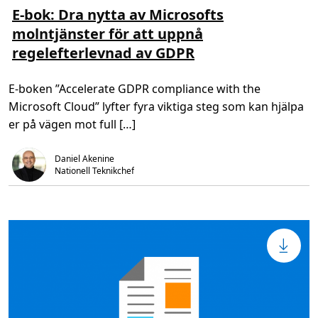
n
s
E-bok: Dra nytta av Microsofts
o
m
r
molntjänster för att uppnå
e
m
r
regelefterlevnad av GDPR
a
o
m
m
ä
E
n
-
E-boken ”Accelerate GDPR compliance with the
g
b
d
o
Microsoft Cloud” lyfter fyra viktiga steg som kan hjälpa
e
k
r
:
er på vägen mot full […]
n
D
a
r
k
a
Daniel Akenine
u
n
n
y
Nationell Teknikchef
d
t
d
t
a
a
t
a
a
v
?
M
i
c
r
o
s
o
f
t
s