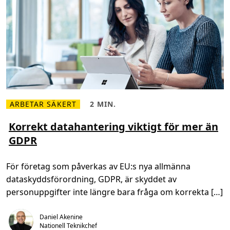
r
s
ä
k
e
r
h
e
t
s
o
m
s
t
r
ARBETAR SÄKERT
2 MIN.
L
L
a
ä
ä
t
s
s
Korrekt datahantering viktigt för mer än
e
m
t
g
GDPR
e
i
i
r
d
s
o
,
k
m
2
f
För företag som påverkas av EU:s nya allmänna
K
m
r
o
i
å
dataskyddsförordning, GDPR, är skyddet av
r
n
g
r
.
a
personuppgifter inte längre bara fråga om korrekta […]
e
k
t
Daniel Akenine
d
a
Nationell Teknikchef