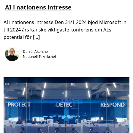
ä
ä
s
s
AI i nationens intresse
m
t
e
i
r
d
AI i nationens intresse Den 31/1 2024 bjöd Microsoft in
o
,
m
3
till 2024 års kanske viktigaste konferens om AI:s
A
m
I
i
potential för […]
i
n
n
.
a
t
Daniel Akenine
i
Nationell Teknikchef
o
n
e
n
s
i
n
t
r
e
s
s
e