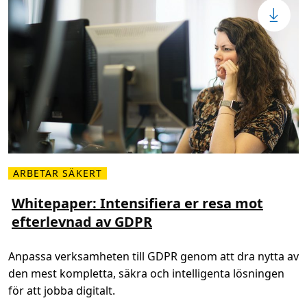
r
r
a
l
t
e
t
v
s
n
e
a
ö
d
v
a
e
v
r
G
f
D
ö
P
r
R
e
t
a
g
e
ARBETAR SÄKERT
L
t
ä
s
s
Whitepaper: Intensifiera er resa mot
s
m
ä
efterlevnad av GDPR
e
k
r
e
o
r
m
h
Anpassa verksamheten till GDPR genom att dra nytta av
W
e
h
t
den mest kompletta, säkra och intelligenta lösningen
i
s
t
s
för att jobba digitalt.
e
t
p
r