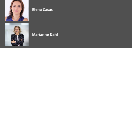
Elena Casas
Marianne Dahl
Evenemang
05
Detaljhandeln och GDPR: Klarar er
datastrategi regelefterlevnaden?
FEB
Surface Pro
Surface Laptop
Copilot för organisationer
Copilot för användning privat
Microsoft
365
Utforska produkter från Microsoft
Windows 11-appar
Kontoprofil
Download Center
Microsoft Store-support
Returer
Orderspårning
Återvinning
Kommersiella garantier
Microsoft
Education
Enheter för utbildning
Microsoft Teams för utbildning
Microsoft 365 Education
Office Education
Utbildning och utveckling för lärare
Erbjudanden för elever och föräldrar
Azure för studenter
Microsoft AI
Microsoft Security
Azure
Dynamics 365
Microsoft 365
Microsoft 365 Copilot