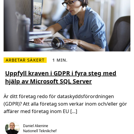
s
n
a
b
b
a
r
e
ARBETAR SÄKERT
1 MIN.
L
L
ä
ä
s
s
Uppfyll kraven i GDPR i fyra steg med
m
t
hjälp av Microsoft SQL Server
e
i
r
d
o
,
m
1
Är ditt företag redo för dataskyddsförordningen
U
m
p
i
(GDPR)? Att alla företag som verkar inom och/eller gör
p
n
f
.
affärer med företag inom EU […]
y
l
l
Daniel Akenine
k
r
Nationell Teknikchef
a