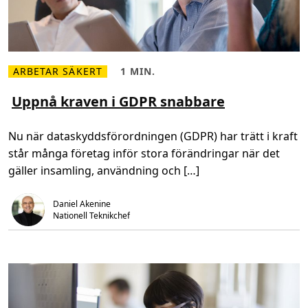
s
v
a
r
i
g
a
m
ARBETAR SÄKERT
1 MIN.
L
L
å
ä
ä
s
s
s
Uppnå kraven i GDPR snabbare
t
m
t
e
e
i
j
r
d
o
Nu när dataskyddsförordningen (GDPR) har trätt i kraft
o
,
b
m
1
b
står många företag inför stora förändringar när det
U
m
a
p
i
t
gäller insamling, användning och […]
p
n
i
n
.
l
å
l
k
Daniel Akenine
s
r
a
Nationell Teknikchef
a
m
v
m
e
a
n
n
i
s
G
D
P
R