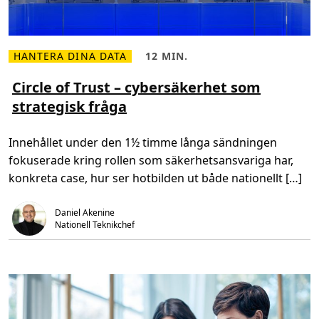
HANTERA DINA DATA
12 MIN.
L
L
ä
ä
s
s
Circle of Trust – cybersäkerhet som
m
t
strategisk fråga
e
i
r
d
o
,
m
1
Innehållet under den 1½ timme långa sändningen
C
2
i
m
fokuserade kring rollen som säkerhetsansvariga har,
r
i
c
n
konkreta case, hur ser hotbilden ut både nationellt […]
l
.
e
o
Daniel Akenine
f
T
Nationell Teknikchef
r
u
s
t
–
c
y
b
e