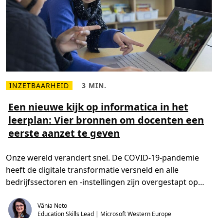
n
s
t
u
d
e
n
t
e
n
h
e
l
INZETBAARHEID
3 MIN.
L
L
p
e
e
t
e
e
Een nieuwe kijk op informatica in het
d
s
s
e
leerplan: Vier bronnen om docenten een
m
t
v
e
i
a
eerste aanzet te geven
e
j
a
r
d
r
o
,
d
v
3
i
Onze wereld verandert snel. De COVID-19-pandemie
e
m
g
r
i
h
heeft de digitale transformatie versneld en alle
E
n
e
e
.
i
bedrijfssectoren en -instellingen zijn overgestapt op
n
d
n
hybride […]
s
i
k
Vânia Neto
e
l
u
Education Skills Lead | Microsoft Western Europe
o