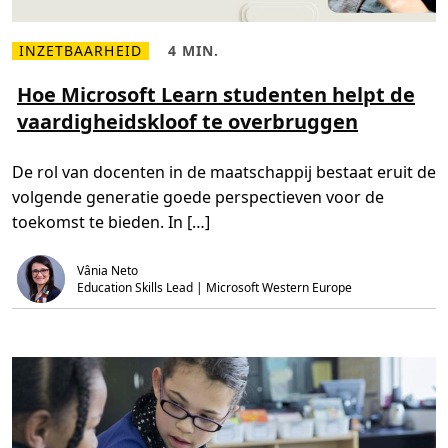
INZETBAARHEID
4 MIN.
L
L
e
e
e
e
Hoe Microsoft Learn studenten helpt de
s
s
vaardigheidskloof te overbruggen
m
t
e
i
e
j
r
d
De rol van docenten in de maatschappij bestaat eruit de
o
,
v
4
volgende generatie goede perspectieven voor de
e
m
r
i
toekomst te bieden. In […]
H
n
o
.
e
Vânia Neto
M
i
Education Skills Lead | Microsoft Western Europe
c
r
o
s
o
f
t
L
e
a
r