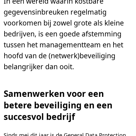
In een wereld waarin kostbare
i
j
gegevensinbreuken regelmatig
d
,
1
voorkomen bij zowel grote als kleine
m
i
bedrijven, is een goede afstemming
n
.
tussen het managementteam en het
hoofd van de (netwerk)beveiliging
belangrijker dan ooit.
Samenwerken voor een
betere beveiliging en een
succesvol bedrijf
Sinds mei dit jaar is de General Data Protection