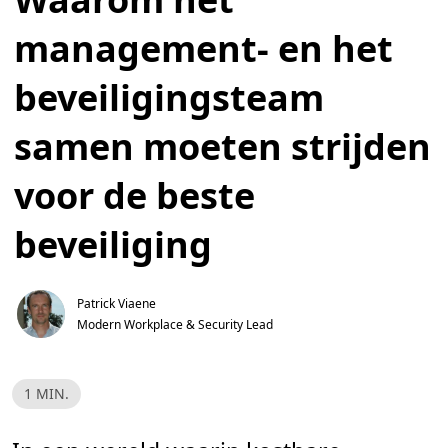
management- en het
beveiligingsteam
samen moeten strijden
voor de beste
beveiliging
Patrick Viaene
Modern Workplace & Security Lead
L
1 MIN.
e
e
s
t